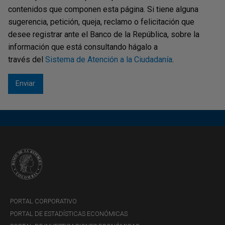
contenidos que componen esta página. Si tiene alguna
demanda agregada; es decir, el Banco de la República
sugerencia, petición, queja, reclamo o felicitación que
cuenta en la tasa de interés con un instrumento altamente
desee registrar ante el Banco de la República, sobre la
eficaz para el cumplimiento sus objetivos. Sin embargo, y
información que está consultando hágalo a
este es el segundo resultado, la incertidumbre reduce
través del
Sistema de Atención a la Ciudadanía
.
considerablemente aquella efectividad: por lo tanto,
cuando hay mayor incertidumbre, el Banco de la Republica
debe actuar con mayor fuerza para lograr el mismo
objetivo. Finalmente, esta pérdida de efectividad es la
misma independientemente de si el Banco de la
República se encuentra en un ciclo de alza o de baja de la
tasa de interés de política.
PORTAL CORPORATIVO
PORTAL DE ESTADÍSTICAS ECONÓMICAS