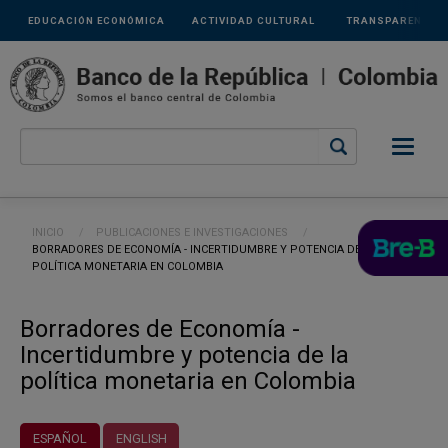
Links
Pasar al contenido principal
EDUCACIÓN ECONÓMICA
ACTIVIDAD CULTURAL
TRANSPARENCIA
secundarios
Ruta de navegación
INICIO
PUBLICACIONES E INVESTIGACIONES
CURRENT:
BORRADORES DE ECONOMÍA - INCERTIDUMBRE Y POTENCIA DE LA
POLÍTICA MONETARIA EN COLOMBIA
Borradores de Economía -
Incertidumbre y potencia de la
política monetaria en Colombia
ESPAÑOL
ENGLISH