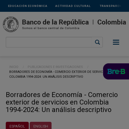
Links
Pasar al contenido principal
EDUCACIÓN ECONÓMICA
ACTIVIDAD CULTURAL
TRANSPARENCIA
secundarios
Ruta de navegación
INICIO
PUBLICACIONES E INVESTIGACIONES
CURRENT:
BORRADORES DE ECONOMÍA - COMERCIO EXTERIOR DE SERVICIOS EN
COLOMBIA 1994-2024: UN ANÁLISIS DESCRIPTIVO
Borradores de Economía - Comercio
exterior de servicios en Colombia
1994-2024: Un análisis descriptivo
ESPAÑOL
ENGLISH