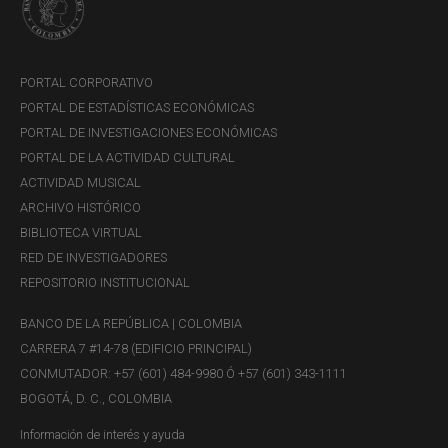
estar más insertos en las cadenas globales de valor, entre
otras características, por lo que tienen ventajas
importantes, en comparación con los servicios
PORTAL CORPORATIVO
tradicionales (que requieren interacción entre comprador y
PORTAL DE ESTADÍSTICAS ECONÓMICAS
vendedor) para generar ingresos externos.
PORTAL DE INVESTIGACIONES ECONÓMICAS
PORTAL DE LA ACTIVIDAD CULTURAL
A pesar del crecimiento importante que han tenido los
ACTIVIDAD MUSICAL
servicios modernos, el país concentra su comercio
ARCHIVO HISTÓRICO
exterior en servicios tradicionales. Esto plantea retos para
BIBLIOTECA VIRTUAL
diversificar la canasta exportadora de los servicios y
RED DE INVESTIGADORES
darles un impulso a servicios diferenciados, con mayor
REPOSITORIO INSTITUCIONAL
contenido tecnológico y que se puedan insertar
fácilmente a las cadenas globales de valor.
BANCO DE LA REPÚBLICA | COLOMBIA
CARRERA 7 #14-78 (EDIFICIO PRINCIPAL)
CONMUTADOR: +57 (601) 484-9980 Ó +57 (601) 343-1111
BOGOTÁ, D. C., COLOMBIA
Información de interés y ayuda