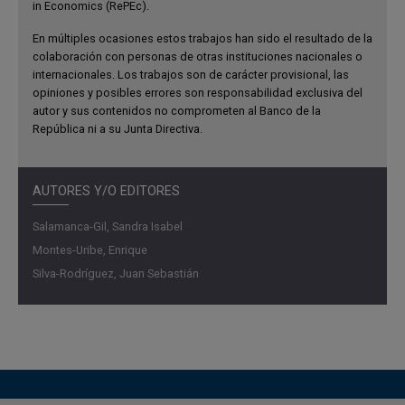
in Economics (RePEc).
En el caso colombiano se destaca el crecimiento que ha
En múltiples ocasiones estos trabajos han sido el resultado de la
tenido el sector servicios y la mayor participación de las
colaboración con personas de otras instituciones nacionales o
exportaciones en la producción. Adicional, las
internacionales. Los trabajos son de carácter provisional, las
opiniones y posibles errores son responsabilidad exclusiva del
importaciones de servicios son utilizadas en la
autor y sus contenidos no comprometen al Banco de la
producción tanto de bienes como de otros servicios, lo
República ni a su Junta Directiva.
cual ha permitido incorporar tecnologías más avanzadas,
mejorar los procesos productivos, reducir los costos y
conectar las firmas con las cadenas globales de valor.
AUTORES Y/O EDITORES
La principal contribución de este estudio es describir la
Salamanca-Gil, Sandra Isabel
evolución y dinámica del comercio exterior de servicios
Montes-Uribe, Enrique
en Colombia desde 1994 hasta 2024, considerando que
Silva-Rodríguez, Juan Sebastián
ha sido un tema poco explorado en la literatura. Para ello
se utiliza la información del comercio exterior de
servicios reportado en la balanza de pagos, la cual
combina diferentes fuentes de información
complementarias que permiten dar una descripción
detallada de este mercado.