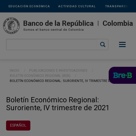
Links
Pasar al contenido principal
EDUCACIÓN ECONÓMICA
ACTIVIDAD CULTURAL
TRANSPARENCIA
secundarios
Ruta de navegación
INICIO
PUBLICACIONES E INVESTIGACIONES
BOLETÍN ECONÓMICO REGIONAL (BER)
CURRENT:
BOLETÍN ECONÓMICO REGIONAL: SURORIENTE, IV TRIMESTRE DE 2021
Boletín Económico Regional:
Suroriente, IV trimestre de 2021
ESPAÑOL