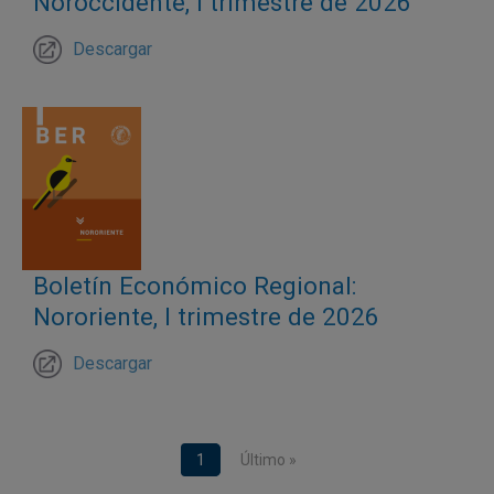
Noroccidente, I trimestre de 2026
Descargar
Boletín Económico Regional:
Nororiente, I trimestre de 2026
Descargar
Paginación
Página actual
1
Última página
Último »