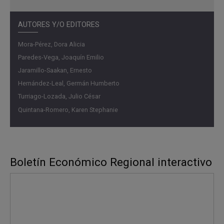
AUTORES Y/O EDITORES
Mora-Pérez, Dora Alicia
Paredes-Vega, Joaquín Emilio
Jaramillo-Saakan, Ernesto
Hernández-Leal, Germán Humberto
Turriago-Lozada, Julio César
Quintana-Romero, Karen Stephanie
Boletín Económico Regional interactivo