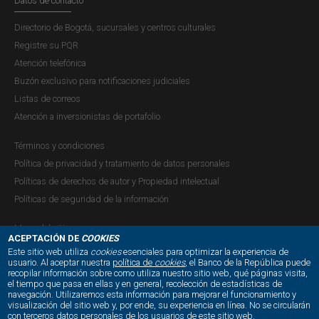
Datos de contacto
Directorio de Bogotá, sucursales y centros culturales
Registre su PQR
Atención telefónica
Buzón exclusivo para notificaciones judiciales
Listas de correos
Atención a inversionistas de portafolio
Términos y condiciones
Política de privacidad y tratamiento de datos personales
Políticas de derechos de autor y Propiedad intelectual
Políticas de seguridad de la información
Mapa del sitio
ACEPTACIÓN DE
COOKIES
Este sitio web utiliza
cookies
esenciales para optimizar la experiencia de
usuario. Al aceptar nuestra
política de
cookies
, el Banco de la República puede
recopilar información sobre como utiliza nuestro sitio web, qué páginas visita,
NUESTRAS REDES SOCIALES:
el tiempo que pasa en ellas y en general, recolección de estadísticas de
navegación. Utilizaremos esta información para mejorar el funcionamiento y
visualización del sitio web y, por ende, su experiencia en línea. No se circularán
con terceros datos personales de los usuarios de este sitio web.