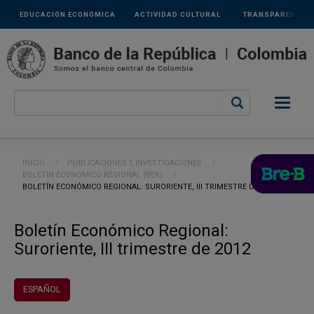
Links
Pasar al contenido principal
EDUCACIÓN ECONÓMICA
ACTIVIDAD CULTURAL
TRANSPARENCIA
secundarios
Ruta de navegación
INICIO
PUBLICACIONES E INVESTIGACIONES
BOLETÍN ECONÓMICO REGIONAL (BER)
CURRENT:
BOLETÍN ECONÓMICO REGIONAL: SURORIENTE, III TRIMESTRE DE 2012
Boletín Económico Regional:
Suroriente, III trimestre de 2012
ESPAÑOL