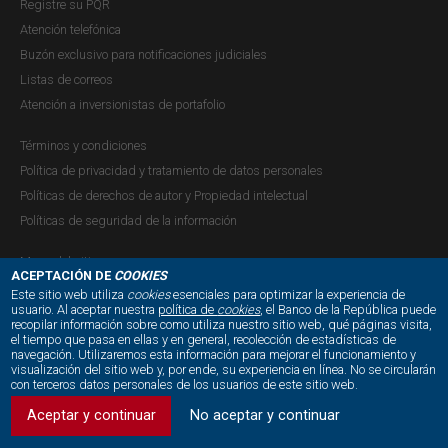
Registre su PQR
Atención telefónica
Buzón exclusivo para notificaciones judiciales
Listas de correos
Atención a inversionistas de portafolio
Términos y condiciones
Política de privacidad y tratamiento de datos personales
Políticas de derechos de autor y Propiedad intelectual
Políticas de seguridad de la información
Mapa del sitio
ACEPTACIÓN DE
COOKIES
Este sitio web utiliza
cookies
esenciales para optimizar la experiencia de
usuario. Al aceptar nuestra
política de
cookies
, el Banco de la República puede
recopilar información sobre como utiliza nuestro sitio web, qué páginas visita,
NUESTRAS REDES SOCIALES:
el tiempo que pasa en ellas y en general, recolección de estadísticas de
navegación. Utilizaremos esta información para mejorar el funcionamiento y
visualización del sitio web y, por ende, su experiencia en línea. No se circularán
con terceros datos personales de los usuarios de este sitio web.
Aceptar y continuar
No aceptar y continuar