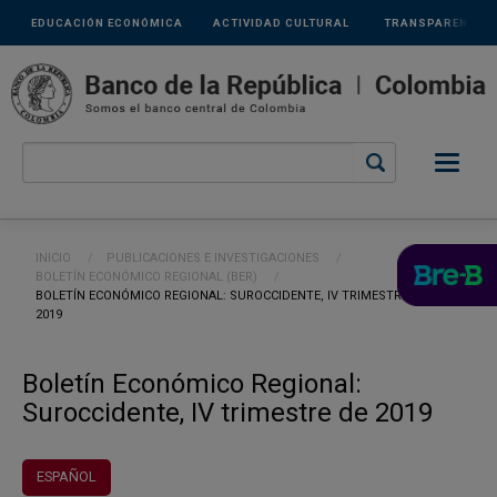
Links
Pasar al contenido principal
EDUCACIÓN ECONÓMICA
ACTIVIDAD CULTURAL
TRANSPARENCIA
secundarios
Ruta de navegación
INICIO
PUBLICACIONES E INVESTIGACIONES
BOLETÍN ECONÓMICO REGIONAL (BER)
CURRENT:
BOLETÍN ECONÓMICO REGIONAL: SUROCCIDENTE, IV TRIMESTRE DE
2019
Boletín Económico Regional:
Suroccidente, IV trimestre de 2019
ESPAÑOL