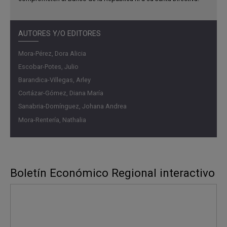
AUTORES Y/O EDITORES
Mora-Pérez, Dora Alicia
Escobar-Potes, Julio
Barandica-Villegas, Arley
Cortázar-Gómez, Diana María
Sanabria-Domínguez, Johana Andrea
Mora-Rentería, Nathalia
Boletín Económico Regional interactivo