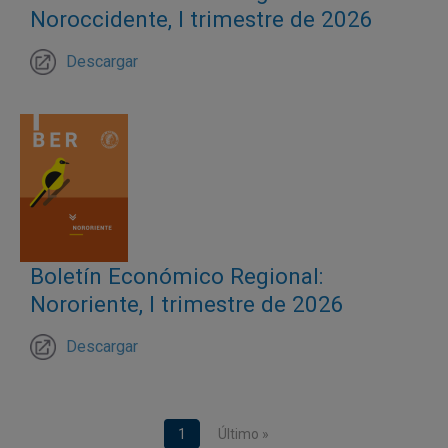
Noroccidente, I trimestre de 2026
Descargar
Boletín Económico Regional:
Nororiente, I trimestre de 2026
Descargar
Paginación
Página actual
1
Última página
Último »