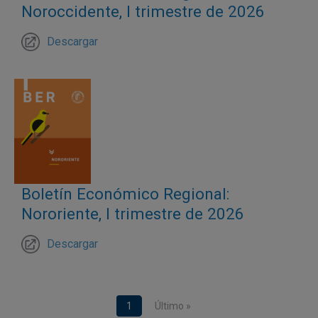
Noroccidente, I trimestre de 2026
Descargar
Boletín Económico Regional:
Nororiente, I trimestre de 2026
Descargar
Paginación
Página actual
1
Última página
Último »