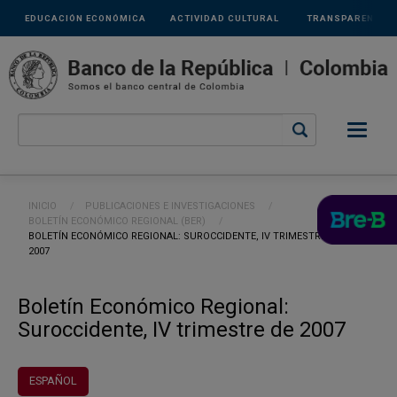
Links
Pasar al contenido principal
EDUCACIÓN ECONÓMICA
ACTIVIDAD CULTURAL
TRANSPARENCIA
secundarios
Ruta de navegación
INICIO
PUBLICACIONES E INVESTIGACIONES
BOLETÍN ECONÓMICO REGIONAL (BER)
CURRENT:
BOLETÍN ECONÓMICO REGIONAL: SUROCCIDENTE, IV TRIMESTRE DE
2007
Boletín Económico Regional:
Suroccidente, IV trimestre de 2007
ESPAÑOL