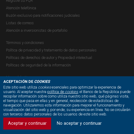
Registre su PQR
Atención telefónica
Buzón exclusivo para notificaciones judiciales
Listas de correos
Atención a inversionistas de portafolio
Términos y condiciones
Política de privacidad y tratamiento de datos personales
Políticas de derechos de autor y Propiedad intelectual
Políticas de seguridad de la información
Mapa del sitio
ACEPTACIÓN DE
COOKIES
Este sitio web utiliza
cookies
esenciales para optimizar la experiencia de
usuario. Al aceptar nuestra
política de
cookies
, el Banco de la República puede
recopilar información sobre como utiliza nuestro sitio web, qué páginas visita,
NUESTRAS REDES SOCIALES:
el tiempo que pasa en ellas y en general, recolección de estadísticas de
navegación. Utilizaremos esta información para mejorar el funcionamiento y
visualización del sitio web y, por ende, su experiencia en línea. No se circularán
con terceros datos personales de los usuarios de este sitio web.
Aceptar y continuar
No aceptar y continuar