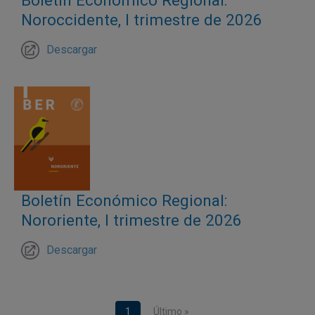
Boletín Económico Regional:
Noroccidente, I trimestre de 2026
Descargar
Boletín Económico Regional:
Nororiente, I trimestre de 2026
Descargar
Paginación
Página actual
1
Última página
Último »