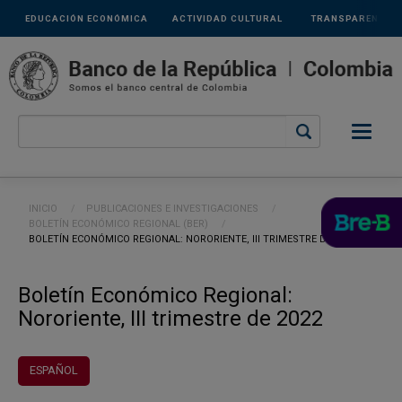
Links
Pasar al contenido principal
EDUCACIÓN ECONÓMICA
ACTIVIDAD CULTURAL
TRANSPARENCIA
secundarios
Ruta de navegación
INICIO
PUBLICACIONES E INVESTIGACIONES
BOLETÍN ECONÓMICO REGIONAL (BER)
CURRENT:
BOLETÍN ECONÓMICO REGIONAL: NORORIENTE, III TRIMESTRE DE 2022
Boletín Económico Regional:
Nororiente, III trimestre de 2022
ESPAÑOL