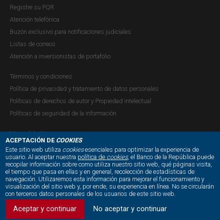
Registre su PQR
Atención telefónica
Buzón exclusivo para notificaciones judiciales
Listas de correos
Atención a inversionistas de portafolio
Términos y condiciones
Política de privacidad y tratamiento de datos personales
Políticas de derechos de autor y Propiedad intelectual
Políticas de seguridad de la información
Mapa del sitio
ACEPTACIÓN DE
COOKIES
Este sitio web utiliza
cookies
esenciales para optimizar la experiencia de
usuario. Al aceptar nuestra
política de
cookies
, el Banco de la República puede
recopilar información sobre como utiliza nuestro sitio web, qué páginas visita,
NUESTRAS REDES SOCIALES:
el tiempo que pasa en ellas y en general, recolección de estadísticas de
navegación. Utilizaremos esta información para mejorar el funcionamiento y
visualización del sitio web y, por ende, su experiencia en línea. No se circularán
con terceros datos personales de los usuarios de este sitio web.
Aceptar y continuar
No aceptar y continuar