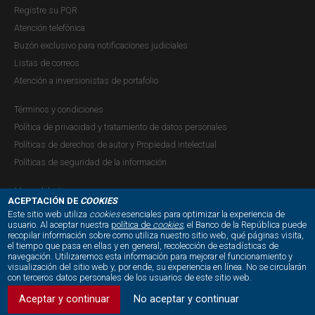
Registre su PQR
Atención telefónica
Buzón exclusivo para notificaciones judiciales
Listas de correos
Atención a inversionistas de portafolio
Términos y condiciones
Política de privacidad y tratamiento de datos personales
Políticas de derechos de autor y Propiedad intelectual
Políticas de seguridad de la información
Mapa del sitio
ACEPTACIÓN DE
COOKIES
Este sitio web utiliza
cookies
esenciales para optimizar la experiencia de
usuario. Al aceptar nuestra
política de
cookies
, el Banco de la República puede
recopilar información sobre como utiliza nuestro sitio web, qué páginas visita,
NUESTRAS REDES SOCIALES:
el tiempo que pasa en ellas y en general, recolección de estadísticas de
navegación. Utilizaremos esta información para mejorar el funcionamiento y
visualización del sitio web y, por ende, su experiencia en línea. No se circularán
con terceros datos personales de los usuarios de este sitio web.
Aceptar y continuar
No aceptar y continuar