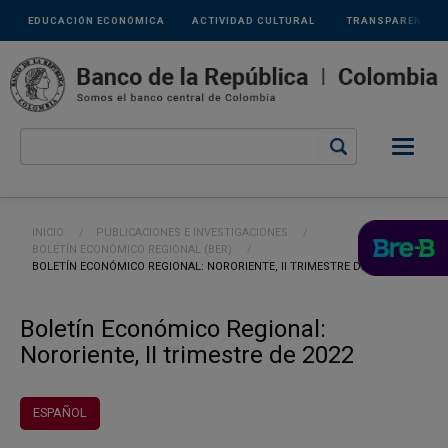
Links
Pasar al contenido principal
EDUCACIÓN ECONÓMICA
ACTIVIDAD CULTURAL
TRANSPARENCIA
secundarios
Ruta de navegación
INICIO
PUBLICACIONES E INVESTIGACIONES
BOLETÍN ECONÓMICO REGIONAL (BER)
CURRENT:
BOLETÍN ECONÓMICO REGIONAL: NORORIENTE, II TRIMESTRE DE 2022
Boletín Económico Regional:
Nororiente, II trimestre de 2022
ESPAÑOL