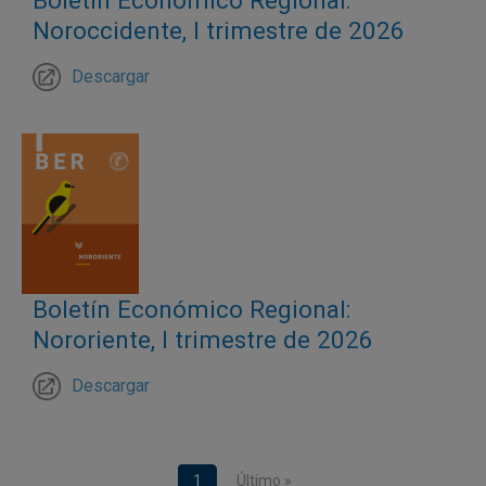
Boletín Económico Regional:
Noroccidente, I trimestre de 2026
Descargar
Boletín Económico Regional:
Nororiente, I trimestre de 2026
Descargar
Paginación
Página actual
1
Última página
Último »