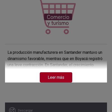
La producción manufacturera en Santander mantuvo un
dinamismo favorable, mientras que en Boyacá registró
una leve contracción. En Santander, el crecimiento
estuvo impulsado por el grupo resto de la industria, en
Leer más
especial elaboración de combustibles, mientras que
alimentos y bebidas registraron niveles similares a los
de un año atrás. La industria de Boyacá descendió
debido a la menor producción de minerales metálicos y
no metálicos, así como a la baja en bebidas.
Descargar