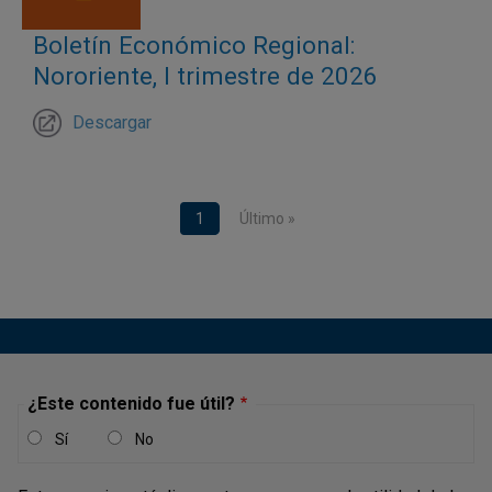
Boletín Económico Regional:
Nororiente, I trimestre de 2026
Descargar
Paginación
Página actual
1
Última página
Último »
¿Este contenido fue útil?
Sí
No