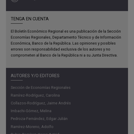
TENGA EN CUENTA
El Boletín Económico Regional es una publicación de la Sección
Economías Regionales, Departamento Técnico y de Información
Económica, Banco de la República. Las opiniones y posibles
errores son responsabilidad exclusiva de los autores y no
comprometen al Banco de la República ni a su Junta Directiva.
La construcción regional continuó con señales de
AUTORES Y/O EDITORES
mejoría. El área causada, los despachos de cemento, la
producción de concreto y las ventas de vivienda nueva
Sección de Economías Regionales
mostraron incrementos anuales, en su mayoría
Ramírez-Rodríguez, Carolina
superiores al promedio nacional. En contraste, el área
Collazos-Rodríguez, Jaime Andrés
aprobada para construcción y la producción asfáltica
Imbachi-Gómez, Melina
disminuyeron.
Pedroza-Fernández, Edgar Julián
Ramírez-Moreno, Adolfo