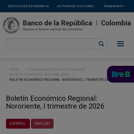
Links
Pasar al contenido principal
EDUCACIÓN ECONÓMICA
ACTIVIDAD CULTURAL
TRANSPARENCIA
secundarios
Ruta de navegación
INICIO
PUBLICACIONES E INVESTIGACIONES
BOLETÍN ECONÓMICO REGIONAL (BER)
CURRENT:
BOLETÍN ECONÓMICO REGIONAL: NORORIENTE, I TRIMESTRE DE 2026
Boletín Económico Regional:
Nororiente, I trimestre de 2026
ESPAÑOL
ENGLISH