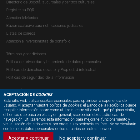
Directorio de Bogotá, sucursales y centros culturales
Registre su PQR
Atención telefónica
Buzón exclusivo para notificaciones judiciales
Listas de correos
Atención a inversionistas de portafolio
Términos y condiciones
Política de privacidad y tratamiento de datos personales
Políticas de derechos de autor y Propiedad intelectual
Políticas de seguridad de la información
Mapa del sitio
ACEPTACIÓN DE
COOKIES
Este sitio web utiliza
cookies
esenciales para optimizar la experiencia de
usuario. Al aceptar nuestra
política de
cookies
, el Banco de la República puede
recopilar información sobre como utiliza nuestro sitio web, qué páginas visita,
NUESTRAS REDES SOCIALES:
el tiempo que pasa en ellas y en general, recolección de estadísticas de
navegación. Utilizaremos esta información para mejorar el funcionamiento y
visualización del sitio web y, por ende, su experiencia en línea. No se circularán
con terceros datos personales de los usuarios de este sitio web.
Aceptar y continuar
No aceptar y continuar