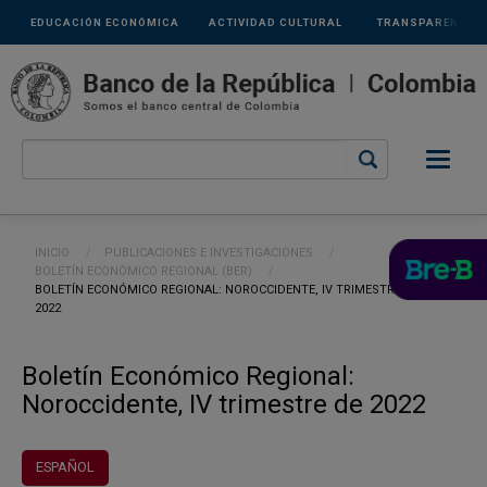
Links
Pasar al contenido principal
EDUCACIÓN ECONÓMICA
ACTIVIDAD CULTURAL
TRANSPARENCIA
secundarios
Ruta de navegación
INICIO
PUBLICACIONES E INVESTIGACIONES
BOLETÍN ECONÓMICO REGIONAL (BER)
CURRENT:
BOLETÍN ECONÓMICO REGIONAL: NOROCCIDENTE, IV TRIMESTRE DE
2022
Boletín Económico Regional:
Noroccidente, IV trimestre de 2022
ESPAÑOL