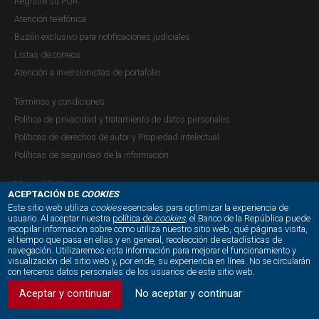
Registre su PQR
Atención telefónica
Buzón exclusivo para notificaciones judiciales
Listas de correos
Atención a inversionistas de portafolio
Términos y condiciones
Política de privacidad y tratamiento de datos personales
Políticas de derechos de autor y Propiedad intelectual
Políticas de seguridad de la información
Mapa del sitio
ACEPTACIÓN DE
COOKIES
Este sitio web utiliza
cookies
esenciales para optimizar la experiencia de
usuario. Al aceptar nuestra
política de
cookies
, el Banco de la República puede
recopilar información sobre como utiliza nuestro sitio web, qué páginas visita,
NUESTRAS REDES SOCIALES:
el tiempo que pasa en ellas y en general, recolección de estadísticas de
navegación. Utilizaremos esta información para mejorar el funcionamiento y
visualización del sitio web y, por ende, su experiencia en línea. No se circularán
con terceros datos personales de los usuarios de este sitio web.
Aceptar y continuar
No aceptar y continuar