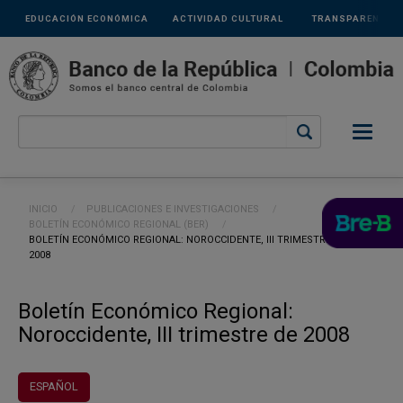
Links
Pasar al contenido principal
EDUCACIÓN ECONÓMICA
ACTIVIDAD CULTURAL
TRANSPARENCIA
secundarios
Ruta de navegación
INICIO
PUBLICACIONES E INVESTIGACIONES
BOLETÍN ECONÓMICO REGIONAL (BER)
CURRENT:
BOLETÍN ECONÓMICO REGIONAL: NOROCCIDENTE, III TRIMESTRE DE
2008
Boletín Económico Regional:
Noroccidente, III trimestre de 2008
ESPAÑOL