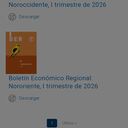
Noroccidente, I trimestre de 2026
Descargar
Boletín Económico Regional:
Nororiente, I trimestre de 2026
Descargar
Paginación
Página actual
1
Última página
Último »