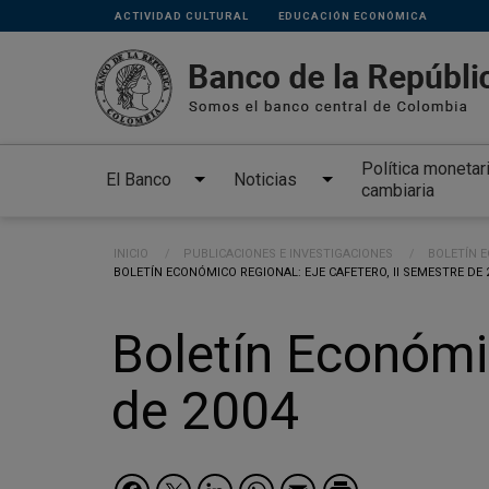
Links
Pasar al contenido principal
ACTIVIDAD CULTURAL
EDUCACIÓN ECONÓMICA
secundarios
Política monetar
El Banco
Noticias
cambiaria
Ruta de navegación
INICIO
PUBLICACIONES E INVESTIGACIONES
BOLETÍN 
CURRENT:
BOLETÍN ECONÓMICO REGIONAL: EJE CAFETERO, II SEMESTRE DE 
Boletín Económic
de 2004
Facebook
Twitter
LinkedIn
WhatsApp
Email