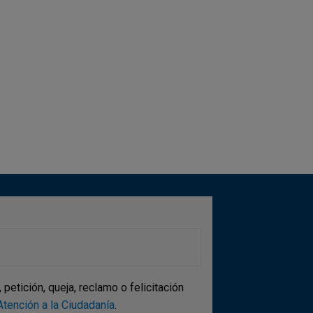
ina
etición, queja, reclamo o felicitación
tención a la Ciudadanía
.