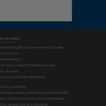
tos de contacto
rectorio de Bogotá, sucursales y centros culturales
gistre su PQR
ención telefónica
zón exclusivo para notificaciones judiciales
stas de correos
ención a inversionistas de portafolio
rminos y condiciones
lítica de privacidad y tratamiento de datos personales
líticas de derechos de autor y Propiedad intelectual
líticas de seguridad de la información