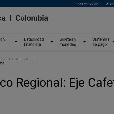
TRANSPARENCIA
ATEN
ia y
Estabilidad
Billetes y
Sistemas
financiera
monedas
de pago
ECONÓMICO REGIONAL (BER)
2004
o Regional: Eje Cafet