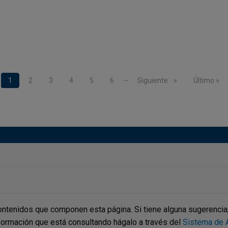
…
Página actual
1
Page
2
Page
3
Page
4
Page
5
Page
6
Siguiente página
Siguiente
Última pág
Último »
ontenidos que componen esta página. Si tiene alguna sugerencia, p
nformación que está consultando hágalo a través del
Sistema de A