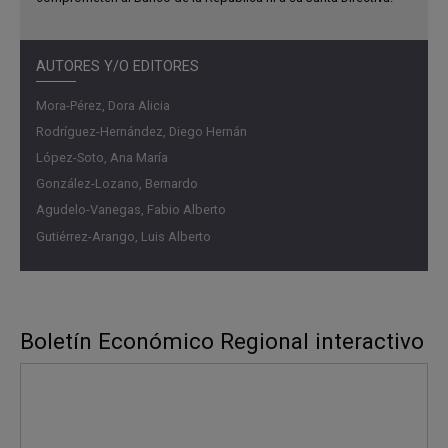
AUTORES Y/O EDITORES
Mora-Pérez, Dora Alicia
Rodríguez-Hernández, Diego Hernán
López-Soto, Ana María
González-Lozano, Bernardo
Agudelo-Vanegas, Fabio Alberto
Gutiérrez-Arango, Luis Alberto
Boletín Económico Regional interactivo