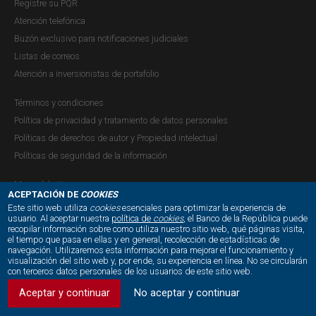
Registre su PQR
Atención telefónica
Buzón exclusivo para notificaciones judiciales
Listas de correos
Atención a inversionistas de portafolio
Términos y condiciones
Política de privacidad y tratamiento de datos personales
Políticas de derechos de autor y Propiedad intelectual
Políticas de seguridad de la información
Mapa del sitio
ACEPTACIÓN DE
COOKIES
Este sitio web utiliza
cookies
esenciales para optimizar la experiencia de
usuario. Al aceptar nuestra
política de
cookies
, el Banco de la República puede
recopilar información sobre como utiliza nuestro sitio web, qué páginas visita,
NUESTRAS REDES SOCIALES:
el tiempo que pasa en ellas y en general, recolección de estadísticas de
navegación. Utilizaremos esta información para mejorar el funcionamiento y
visualización del sitio web y, por ende, su experiencia en línea. No se circularán
con terceros datos personales de los usuarios de este sitio web.
Aceptar y continuar
No aceptar y continuar