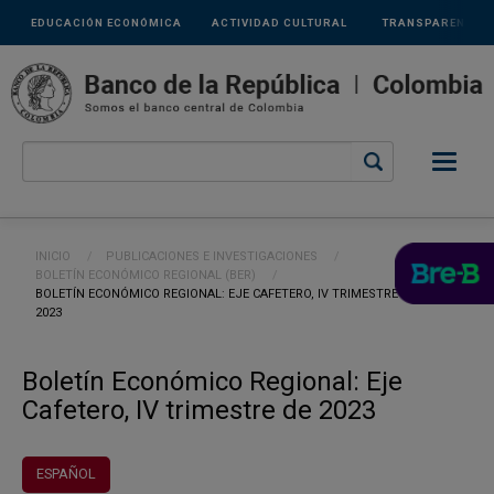
Links
Pasar al contenido principal
EDUCACIÓN ECONÓMICA
ACTIVIDAD CULTURAL
TRANSPARENCIA
secundarios
Ruta de navegación
INICIO
PUBLICACIONES E INVESTIGACIONES
BOLETÍN ECONÓMICO REGIONAL (BER)
CURRENT:
BOLETÍN ECONÓMICO REGIONAL: EJE CAFETERO, IV TRIMESTRE DE
2023
Boletín Económico Regional: Eje
Cafetero, IV trimestre de 2023
ESPAÑOL