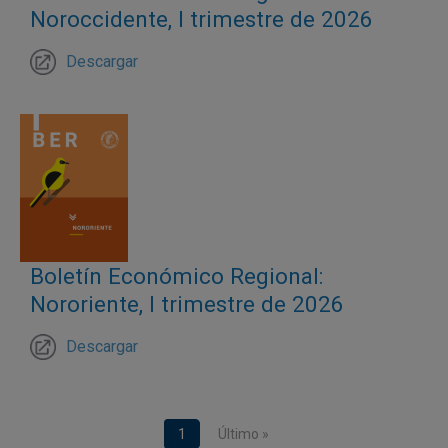
Noroccidente, I trimestre de 2026
Descargar
Boletín Económico Regional:
Nororiente, I trimestre de 2026
Descargar
Paginación
Página actual
1
Última página
Último »