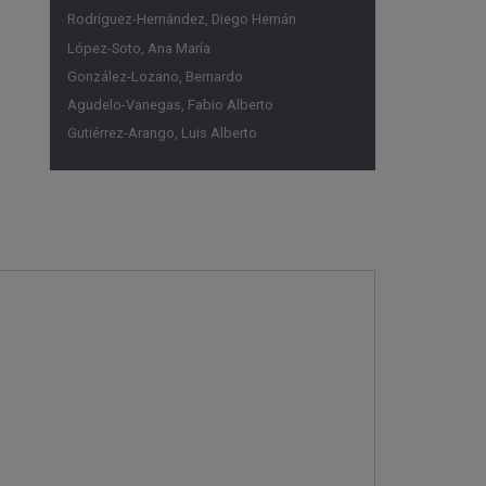
Rodríguez-Hernández, Diego Hernán
López-Soto, Ana María
González-Lozano, Bernardo
Agudelo-Vanegas, Fabio Alberto
Gutiérrez-Arango, Luis Alberto