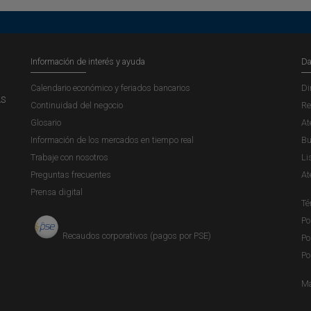
Información de interés y ayuda
Da
Calendario económico y feriados bancarios
Di
AS
Continuidad del negocio
Re
Glosario
At
Información de los mercados en tiempo real
Bu
Trabaje con nosotros
Li
Preguntas frecuentes
At
Prensa digital
Té
Po
Recaudos corporativos (pagos por PSE)
Po
Po
Ma