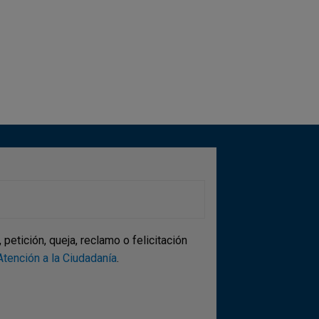
ina
etición, queja, reclamo o felicitación
tención a la Ciudadanía
.