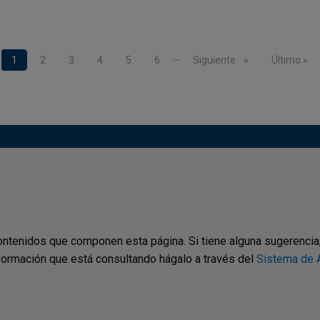
…
Página actual
1
Page
2
Page
3
Page
4
Page
5
Page
6
Siguiente página
Siguiente
Última pág
Último »
ontenidos que componen esta página. Si tiene alguna sugerencia, p
nformación que está consultando hágalo a través del
Sistema de A