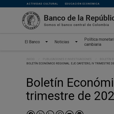
Links
Pasar al contenido principal
ACTIVIDAD CULTURAL
EDUCACIÓN ECONÓMICA
secundarios
Política monetar
El Banco
Noticias
cambiaria
Ruta de navegación
INICIO
PUBLICACIONES E INVESTIGACIONES
BOLETÍN 
CURRENT:
BOLETÍN ECONÓMICO REGIONAL: EJE CAFETERO, IV TRIMESTRE DE
Boletín Económic
trimestre de 20
Facebook
Twitter
LinkedIn
WhatsApp
Email