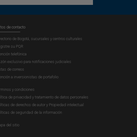
tos de contacto
rectorio de Bogotá, sucursales y centros culturales
gistre su PQR
ención telefónica
zón exclusivo para notificaciones judiciales
stas de correos
ención a inversionistas de portafolio
rminos y condiciones
lítica de privacidad y tratamiento de datos personales
líticas de derechos de autor y Propiedad intelectual
líticas de seguridad de la información
pa del sitio