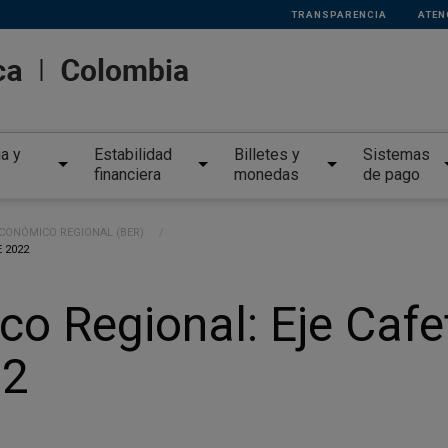
TRANSPARENCIA
ATEN
ia y
Estabilidad
Billetes y
Sistemas
financiera
monedas
de pago
ECONÓMICO REGIONAL (BER)
 2022
o Regional: Eje Cafet
22