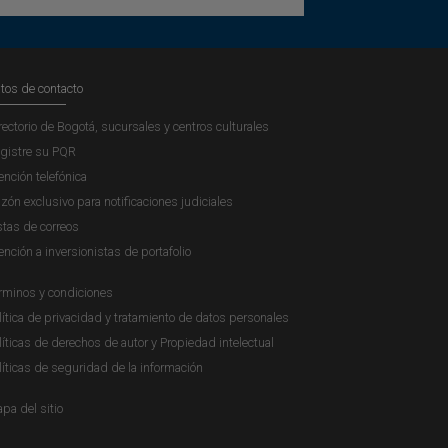
tos de contacto
rectorio de Bogotá, sucursales y centros culturales
gistre su PQR
ención telefónica
zón exclusivo para notificaciones judiciales
stas de correos
ención a inversionistas de portafolio
rminos y condiciones
lítica de privacidad y tratamiento de datos personales
líticas de derechos de autor y Propiedad intelectual
líticas de seguridad de la información
pa del sitio