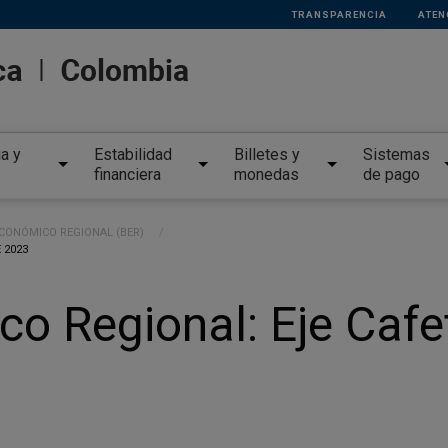
TRANSPARENCIA
ATEN
ia y
Estabilidad
Billetes y
Sistemas
financiera
monedas
de pago
ECONÓMICO REGIONAL (BER)
 2023
o Regional: Eje Cafete