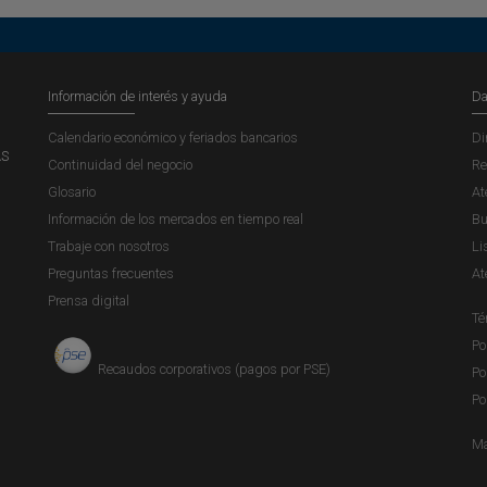
Información de interés y ayuda
Da
Calendario económico y feriados bancarios
Di
AS
Continuidad del negocio
Re
Glosario
At
Información de los mercados en tiempo real
Bu
Trabaje con nosotros
Li
Preguntas frecuentes
At
Prensa digital
Té
Po
Recaudos corporativos (pagos por PSE)
Po
Po
Ma