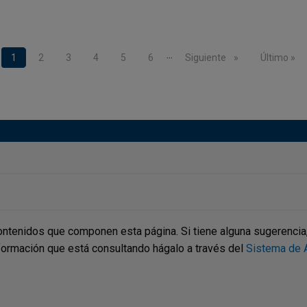
…
Página actual
1
Page
2
Page
3
Page
4
Page
5
Page
6
Siguiente página
Siguiente
Última pág
Último »
ontenidos que componen esta página. Si tiene alguna sugerencia, p
nformación que está consultando hágalo a través del
Sistema de A