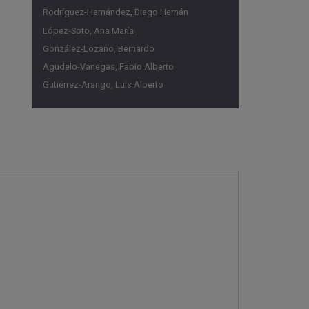
Rodríguez-Hernández, Diego Hernán
López-Soto, Ana María
González-Lozano, Bernardo
Agudelo-Vanegas, Fabio Alberto
Gutiérrez-Arango, Luis Alberto