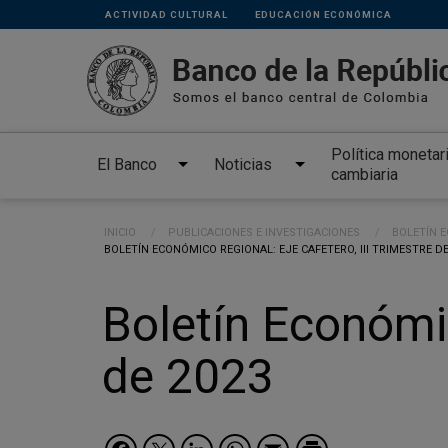
Links
Pasar al contenido principal
ACTIVIDAD CULTURAL
EDUCACIÓN ECONÓMICA
secundarios
Política monetar
El Banco
Noticias
cambiaria
Ruta de navegación
INICIO
PUBLICACIONES E INVESTIGACIONES
BOLETÍN 
CURRENT:
BOLETÍN ECONÓMICO REGIONAL: EJE CAFETERO, III TRIMESTRE DE
Boletín Económic
de 2023
Facebook
Twitter
LinkedIn
WhatsApp
Email