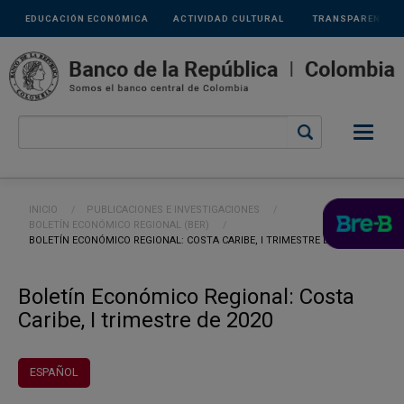
Links
Pasar al contenido principal
EDUCACIÓN ECONÓMICA
ACTIVIDAD CULTURAL
TRANSPARENCIA
secundarios
Ruta de navegación
INICIO
PUBLICACIONES E INVESTIGACIONES
BOLETÍN ECONÓMICO REGIONAL (BER)
CURRENT:
BOLETÍN ECONÓMICO REGIONAL: COSTA CARIBE, I TRIMESTRE DE 2020
Boletín Económico Regional: Costa
Caribe, I trimestre de 2020
ESPAÑOL