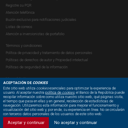
Paginación
Registre su PQR
Primera página
« Primero
Última página
Último »
Atención telefónica
Buzón exclusivo para notificaciones judiciales
Listas de correos
Atención a inversionistas de portafolio
Términos y condiciones
Política de privacidad y tratamiento de datos personales
Políticas de derechos de autor y Propiedad intelectual
Políticas de seguridad de la información
Mapa del sitio
ACEPTACIÓN DE
COOKIES
Este sitio web utiliza
cookies
esenciales para optimizar la experiencia de
usuario. Al aceptar nuestra
política de
cookies
, el Banco de la República puede
recopilar información sobre como utiliza nuestro sitio web, qué páginas visita,
NUESTRAS REDES SOCIALES:
el tiempo que pasa en ellas y en general, recolección de estadísticas de
navegación. Utilizaremos esta información para mejorar el funcionamiento y
visualización del sitio web y, por ende, su experiencia en línea. No se circularán
con terceros datos personales de los usuarios de este sitio web.
Aceptar y continuar
No aceptar y continuar