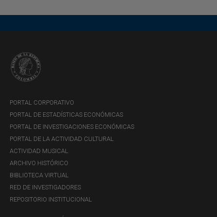
2026
LUNES, 3 DE AGOSTO DE 2026
Descargar
PORTAL CORPORATIVO
PORTAL DE ESTADÍSTICAS ECONÓMICAS
PORTAL DE INVESTIGACIONES ECONÓMICAS
-
Borradores de Economía -
PORTAL DE LA ACTIVIDAD CULTURAL
Monitoreo del ciclo del mercado de
ACTIVIDAD MUSICAL
ARCHIVO HISTÓRICO
la vivienda en Colombia: un enfoque
BIBLIOTECA VIRTUAL
de factores dinámicos
RED DE INVESTIGADORES
MARTES, 4 DE AGOSTO DE 2026
REPOSITORIO INSTITUCIONAL
Descargar