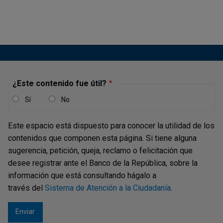
-
Recuadro 1: Fenómeno de El Niño
- Informe de la Junta Directiva al
Congreso de la República, julio de
2026
LUNES, 3 DE AGOSTO DE 2026
¿Este contenido fue útil?
Descargar
Sí
No
Este espacio está dispuesto para conocer la utilidad de los
contenidos que componen esta página. Si tiene alguna
sugerencia, petición, queja, reclamo o felicitación que
desee registrar ante el Banco de la República, sobre la
información que está consultando hágalo a
través del
Sistema de Atención a la Ciudadanía
.
-
Informe de la Junta Directiva al
Congreso de la República - julio de