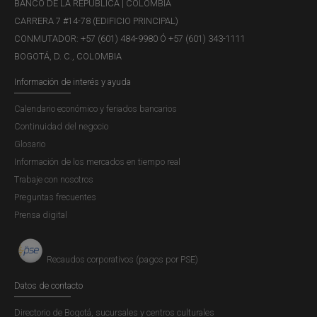
BANCO DE LA REPÚBLICA | COLOMBIA
CARRERA 7 #14-78 (EDIFICIO PRINCIPAL)
CONMUTADOR: +57 (601) 484-9980 Ó +57 (601) 343-1111
BOGOTÁ, D. C., COLOMBIA
Información de interés y ayuda
Calendario económico y feriados bancarios
Continuidad del negocio
-
Borradores de Economía -
Glosario
Información de los mercados en tiempo real
Estimación de la densidad y
Trabaje con nosotros
pruebas de especificación para
Preguntas frecuentes
modelos de regresión no
Prensa digital
paramétrica
LUNES, 3 DE AGOSTO DE 2026
Recaudos corporativos (pagos por PSE)
Descargar (sólo en inglés)
Datos de contacto
Directorio de Bogotá, sucursales y centros culturales