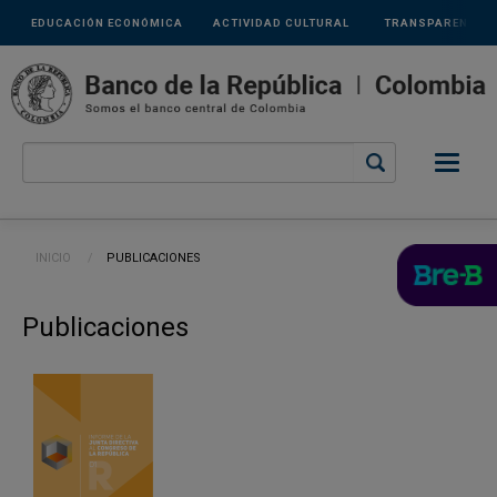
Links
Pasar al contenido principal
EDUCACIÓN ECONÓMICA
ACTIVIDAD CULTURAL
TRANSPARENCIA
secundarios
Ruta de navegación
INICIO
CURRENT:
PUBLICACIONES
Publicaciones