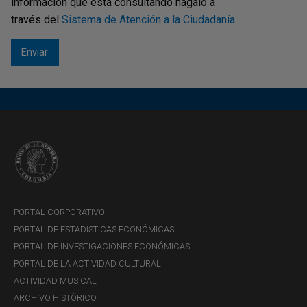
información que está consultando hágalo a
El aumento en el consumo de energía eléctrica en
través del
Sistema de Atención a la Ciudadanía
.
diciembre.
El leve repunte de las ventas financiadas con tarjetas
de crédito en el mismo mes
La mayor utilización de la capacidad instalada a
noviembre
El menor ritmo de contracción de las importaciones
durante el último trimestre
Las tasas de crecimiento anual positivas exhibidas por
las exportaciones totales y no tradicionales durante
noviembre.
En el mes de diciembre se presentó una fuerte
PORTAL CORPORATIVO
expansión monetaria como resultado del incremento en
PORTAL DE ESTADÍSTICAS ECONÓMICAS
la demanda de efectivo y reserva inducido por los
PORTAL DE INVESTIGACIONES ECONÓMICAS
temores del público ante el problema informático del
PORTAL DE LA ACTIVIDAD CULTURAL
año 2000. Este aumento de la base monetaria a finales
ACTIVIDAD MUSICAL
del año se ha revertido en las primeras semanas de
ARCHIVO HISTÓRICO
este año. Durante el cuarto trimestre la cartera real