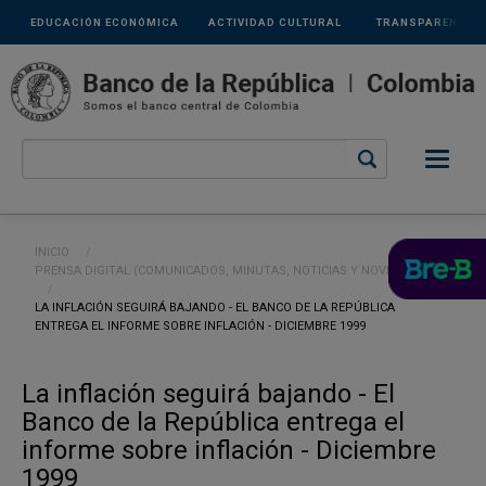
Links
Pasar al contenido principal
EDUCACIÓN ECONÓMICA
ACTIVIDAD CULTURAL
TRANSPARENCIA
secundarios
Ruta de navegación
INICIO
PRENSA DIGITAL (COMUNICADOS, MINUTAS, NOTICIAS Y NOVEDADES)
CURRENT:
LA INFLACIÓN SEGUIRÁ BAJANDO - EL BANCO DE LA REPÚBLICA
ENTREGA EL INFORME SOBRE INFLACIÓN - DICIEMBRE 1999
La inflación seguirá bajando - El
Banco de la República entrega el
informe sobre inflación - Diciembre
1999