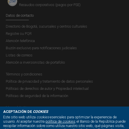
Recaudos corporativos (pagos por PSE)
países desarrollados.
Datos de contacto
Directorio de Bogotá, sucursales y centros culturales
Registre su PQR
Atención telefónica
Buzón exclusivo para notificaciones judiciales
Listas de correos
Atención a inversionistas de portafolio
Términos y condiciones
Política de privacidad y tratamiento de datos personales
Políticas de derechos de autor y Propiedad intelectual
Políticas de seguridad de la información
Mapa del sitio
ACEPTACIÓN DE
COOKIES
Este sitio web utiliza
cookies
esenciales para optimizar la experiencia de
usuario. Al aceptar nuestra
política de
cookies
, el Banco de la República puede
recopilar información sobre como utiliza nuestro sitio web, qué páginas visita,
NUESTRAS REDES SOCIALES: