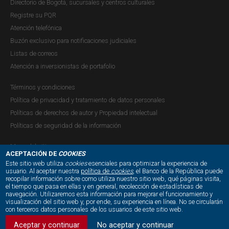
Directorio de Bogotá, sucursales y centros culturales
Registre su PQR
Atención telefónica
Buzón exclusivo para notificaciones judiciales
Listas de correos
Atención a inversionistas de portafolio
Términos y condiciones
Política de privacidad y tratamiento de datos personales
Políticas de derechos de autor y Propiedad intelectual
Políticas de seguridad de la información
Mapa del sitio
ACEPTACIÓN DE
COOKIES
Este sitio web utiliza
cookies
esenciales para optimizar la experiencia de
usuario. Al aceptar nuestra
política de
cookies
, el Banco de la República puede
recopilar información sobre como utiliza nuestro sitio web, qué páginas visita,
NUESTRAS REDES SOCIALES:
el tiempo que pasa en ellas y en general, recolección de estadísticas de
navegación. Utilizaremos esta información para mejorar el funcionamiento y
visualización del sitio web y, por ende, su experiencia en línea. No se circularán
con terceros datos personales de los usuarios de este sitio web.
Aceptar y continuar
No aceptar y continuar