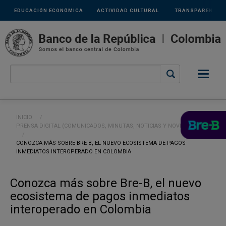
Links
Pasar al contenido principal
EDUCACIÓN ECONÓMICA
ACTIVIDAD CULTURAL
TRANSPARENCIA
secundarios
Ruta de navegación
INICIO
PRENSA DIGITAL (COMUNICADOS, MINUTAS, NOTICIAS Y NOVEDADES)
CURRENT:
CONOZCA MÁS SOBRE BRE-B, EL NUEVO ECOSISTEMA DE PAGOS
INMEDIATOS INTEROPERADO EN COLOMBIA
Conozca más sobre Bre-B, el nuevo
ecosistema de pagos inmediatos
interoperado en Colombia