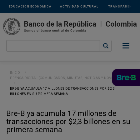
Links
Pasar al contenido principal
EDUCACIÓN ECONÓMICA
ACTIVIDAD CULTURAL
TRANSPARENCIA
secundarios
Ruta de navegación
INICIO
PRENSA DIGITAL (COMUNICADOS, MINUTAS, NOTICIAS Y NOVEDADES)
CURRENT:
BRE-B YA ACUMULA 17 MILLONES DE TRANSACCIONES POR $2,3
BILLONES EN SU PRIMERA SEMANA
Bre-B ya acumula 17 millones de
transacciones por $2,3 billones en su
primera semana