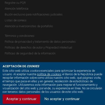
Registre su PQR
Atención telefónica
Buzón exclusivo para notificaciones judiciales
Listas de correos
Atención a inversionistas de portafolio
Términos y condiciones
Política de privacidad y tratamiento de datos personales
Políticas de derechos de autor y Propiedad intelectual
Políticas de seguridad de la información
Mapa del sitio
ACEPTACIÓN DE
COOKIES
Este sitio web utiliza
cookies
esenciales para optimizar la experiencia de
usuario. Al aceptar nuestra
política de
cookies
, el Banco de la República puede
recopilar información sobre como utiliza nuestro sitio web, qué páginas visita,
NUESTRAS REDES SOCIALES:
el tiempo que pasa en ellas y en general, recolección de estadísticas de
navegación. Utilizaremos esta información para mejorar el funcionamiento y
visualización del sitio web y, por ende, su experiencia en línea. No se circularán
con terceros datos personales de los usuarios de este sitio web.
Aceptar y continuar
No aceptar y continuar