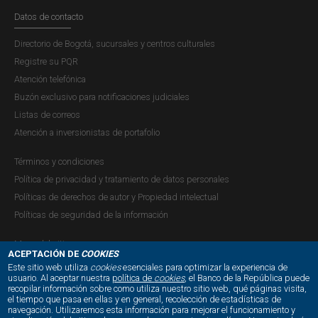
Datos de contacto
Directorio de Bogotá, sucursales y centros culturales
Registre su PQR
Atención telefónica
Buzón exclusivo para notificaciones judiciales
Listas de correos
Atención a inversionistas de portafolio
Términos y condiciones
Política de privacidad y tratamiento de datos personales
Políticas de derechos de autor y Propiedad intelectual
Políticas de seguridad de la información
Mapa del sitio
ACEPTACIÓN DE
COOKIES
Este sitio web utiliza
cookies
esenciales para optimizar la experiencia de
usuario. Al aceptar nuestra
política de
cookies
, el Banco de la República puede
recopilar información sobre como utiliza nuestro sitio web, qué páginas visita,
NUESTRAS REDES SOCIALES:
el tiempo que pasa en ellas y en general, recolección de estadísticas de
navegación. Utilizaremos esta información para mejorar el funcionamiento y