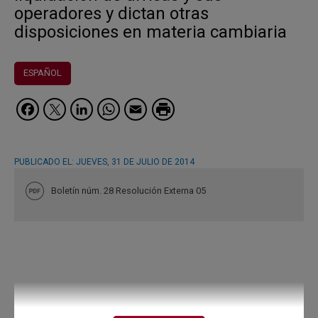
operadores y dictan otras
disposiciones en materia cambiaria
ESPAÑOL
Facebook
Twitter
LinkedIn
WhatsApp
Email
PUBLICADO EL:
JUEVES, 31 DE JULIO DE 2014
Boletín núm. 28 Resolución Externa 05