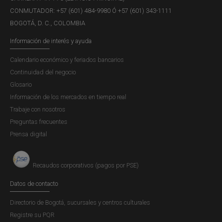
CONMUTADOR: +57 (601) 484-9980 Ó +57 (601) 343-1111
BOGOTÁ, D. C., COLOMBIA
FECHAS DE ENTREGA
Información de interés y ayuda
El Banco de la República se permite informar a los
Calendario económico y feriados bancarios
interesados que ha ampliado el plazo de recepción de
Continuidad del negocio
ensayos de la presente edición del concurso De la banca
Glosario
escolar a la banca central hasta el lunes 21 de junio de
Información de los mercados en tiempo real
2010.
Trabaje con nosotros
Preguntas frecuentes
Prensa digital
Esperamos contar con su participación, y rogamos difundir
esta información.
Recaudos corporativos (pagos por PSE)
Datos de contacto
Publicación 10 ensayos semifinalistas:
Directorio de Bogotá, sucursales y centros culturales
Registre su PQR
3 de septiembre de 2010.