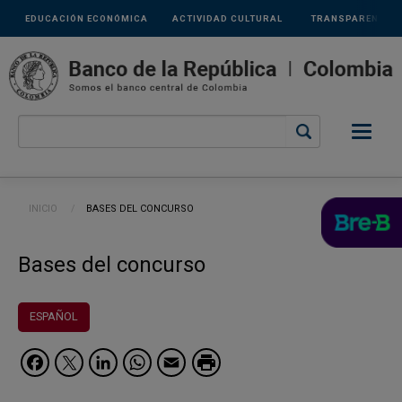
Links
Pasar al contenido principal
EDUCACIÓN ECONÓMICA
ACTIVIDAD CULTURAL
TRANSPARENCIA
secundarios
Ruta de navegación
INICIO
CURRENT:
BASES DEL CONCURSO
Bases del concurso
ESPAÑOL
Facebook
Twitter
LinkedIn
WhatsApp
Email