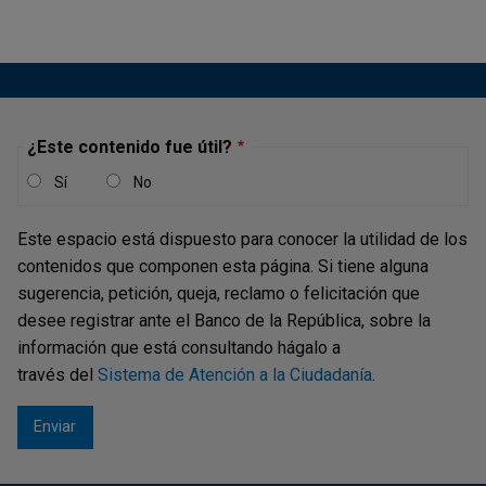
la República, carrera 7 # 14 -78, piso 9, especificando
claramente en el exterior del sobre “Concurso banca”; o
por correo electrónico a
concursobanca@banrep.gov.co
¿Este contenido fue útil?
Si usted decide enviar el ensayo por correo electrónico
por favor escriba en la casilla “asunto”: concurso banca. Si
Sí
No
necesita aclarar información sobre las bases del concurso
debe escribir en la casilla “asunto”: preguntas concurso
Este espacio está dispuesto para conocer la utilidad de los
banca. Los correos deben ser enviados única y
contenidos que componen esta página. Si tiene alguna
exclusivamente desde el correo de la persona que
sugerencia, petición, queja, reclamo o felicitación que
aparece como “contacto”.
desee registrar ante el Banco de la República, sobre la
información que está consultando hágalo a
través del
Sistema de Atención a la Ciudadanía
.
Cada grupo recibirá una notificación de la recepción de su
ensayo por correo electrónico.