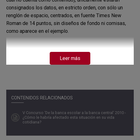
consignados los datos, en estricto orden, con sólo un
renglón de espacio, centrados, en fuente Times New
Roman de 14 puntos, sin diseños de fondo ni cornisas,
como aparece en el ejemplo.
Todas las citas bibliográficas deben ser referenciadas
Leer más
(tanto las de textos impresos como las tomadas de
internet).
Si se entrega en físico, el ensayo debe ser empacado en
CONTENIDOS RELACIONADOS
un sobre, remitiéndolo sin carpeta de presentación u otro
V Concurso ‘De la banca escolar a la banca central’ 2010 -
tipo de cubierta.
¿Cómo le habría afectado esta situación en su vida
cotidiana?
El ensayo podrá ser enviado por correo físico al
Departamento de Comunicación Institucional del Banco de