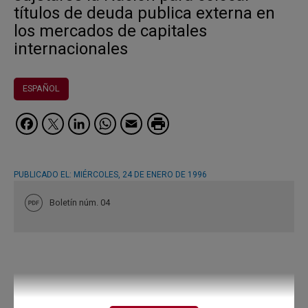
títulos de deuda publica externa en
los mercados de capitales
internacionales
ESPAÑOL
Facebook
Twitter
LinkedIn
WhatsApp
Email
PUBLICADO EL:
MIÉRCOLES, 24 DE ENERO DE 1996
Boletín núm. 04