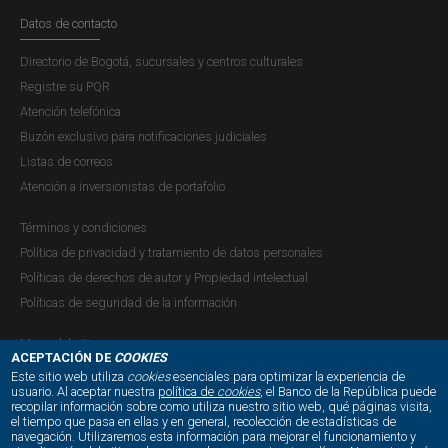
Datos de contacto
Directorio de Bogotá, sucursales y centros culturales
Registre su PQR
Atención telefónica
Buzón exclusivo para notificaciones judiciales
Listas de correos
Atención a inversionistas de portafolio
Términos y condiciones
Política de privacidad y tratamiento de datos personales
Políticas de derechos de autor y Propiedad intelectual
Políticas de seguridad de la información
Mapa del sitio
ACEPTACIÓN DE
COOKIES
Este sitio web utiliza
cookies
esenciales para optimizar la experiencia de
usuario. Al aceptar nuestra
política de
cookies
, el Banco de la República puede
recopilar información sobre como utiliza nuestro sitio web, qué páginas visita,
NUESTRAS REDES SOCIALES:
el tiempo que pasa en ellas y en general, recolección de estadísticas de
navegación. Utilizaremos esta información para mejorar el funcionamiento y