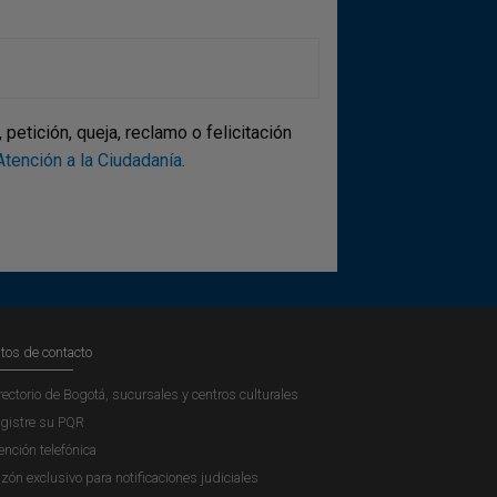
etición, queja, reclamo o felicitación
tención a la Ciudadanía
.
tos de contacto
rectorio de Bogotá, sucursales y centros culturales
gistre su PQR
ención telefónica
zón exclusivo para notificaciones judiciales