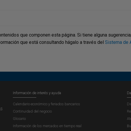
ontenidos que componen esta página. Si tiene alguna sugerencia, p
nformación que está consultando hágalo a través del
Sistema de A
Información de interés y ayuda
Da
Calendario económico y feriados bancarios
Di
AS
Continuidad del negocio
Re
Glosario
At
Información de los mercados en tiempo real
Bu