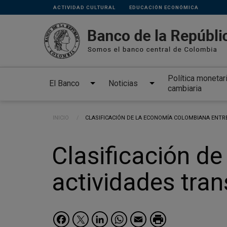
Links
Pasar al contenido principal
ACTIVIDAD CULTURAL
EDUCACIÓN ECONÓMICA
secundarios
Política monetar
El Banco
Noticias
cambiaria
Ruta de navegación
INICIO
CURRENT:
CLASIFICACIÓN DE LA ECONOMÍA COLOMBIANA ENTR
Clasificación d
actividades tran
Facebook
Twitter
LinkedIn
WhatsApp
Email