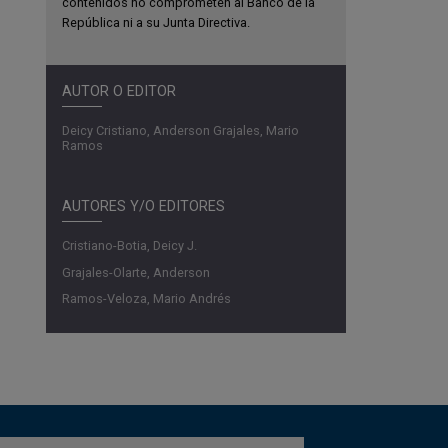
contenidos no comprometen al Banco de la
República ni a su Junta Directiva.
AUTOR O EDITOR
Deicy Cristiano, Anderson Grajales, Mario
Ramos
AUTORES Y/O EDITORES
Cristiano-Botia, Deicy J.
Grajales-Olarte, Anderson
Ramos-Veloza, Mario Andrés