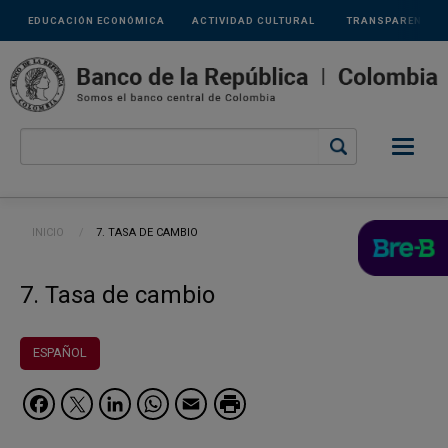
Links
Pasar al contenido principal
EDUCACIÓN ECONÓMICA
ACTIVIDAD CULTURAL
TRANSPARENCIA
secundarios
Ruta de navegación
INICIO
CURRENT:
7. TASA DE CAMBIO
7. Tasa de cambio
ESPAÑOL
Facebook
Twitter
LinkedIn
WhatsApp
Email