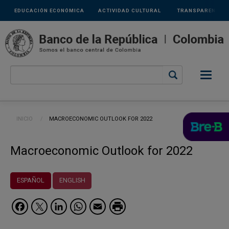
Links
Pasar al contenido principal
EDUCACIÓN ECONÓMICA
ACTIVIDAD CULTURAL
TRANSPARENCIA
secundarios
Ruta de navegación
INICIO
CURRENT:
MACROECONOMIC OUTLOOK FOR 2022
Macroeconomic Outlook for 2022
ESPAÑOL
ENGLISH
Facebook
Twitter
LinkedIn
WhatsApp
Email