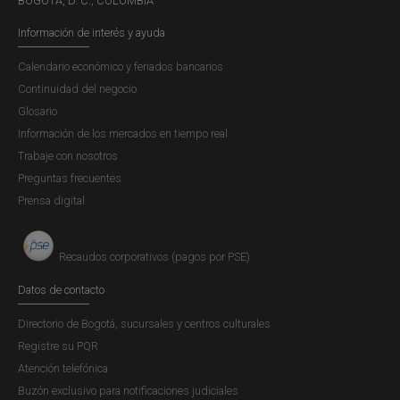
BOGOTÁ, D. C., COLOMBIA
nombre del depositante
Información de interés y ayuda
correo electrónico
sucursal
Calendario económico y feriados bancarios
Pagos de otros conceptos:
Continuidad del negocio
concepto (verifique en la
tabla de conceptos de
Glosario
pagos y recaudos
)
Información de los mercados en tiempo real
número de identificación de la persona que
Trabaje con nosotros
realiza el pago
Preguntas frecuentes
valor a pagar
Prensa digital
nombre del titular
nombre del depositante
Recaudos corporativos (pagos por PSE)
correo electrónico
sucursal
Datos de contacto
Diligencie los datos y pulse el botón
Continuar
.
Directorio de Bogotá, sucursales y centros culturales
Con esta acción, usted podrá visualizar el detalle del
Registre su PQR
pago que va a realizar. Revise con atención que todos
Atención telefónica
los datos sean correctos.
Buzón exclusivo para notificaciones judiciales
Si desea continuar con el procedimiento, acepte los