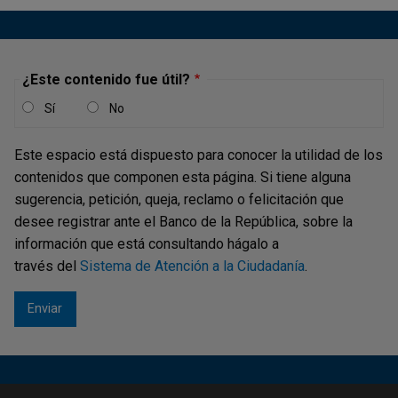
Humana (DSGH):
concepto (verifique en la
tabla de conceptos de
pagos y recaudos
)
número de identificación de la persona que
¿Este contenido fue útil?
realiza el pago
Sí
No
valor a pagar
nombre del titular
Este espacio está dispuesto para conocer la utilidad de los
nombre del depositante
contenidos que componen esta página. Si tiene alguna
correo electrónico
sugerencia, petición, queja, reclamo o felicitación que
número de teléfono
desee registrar ante el Banco de la República, sobre la
detalle del pago
información que está consultando hágalo a
Pagos de temas culturales:
través del
Sistema de Atención a la Ciudadanía
.
concepto (verifique en la
tabla de conceptos de
pagos y recaudos
)
número de identificación de la persona que
realiza el pago
valor a pagar
nombre del depositante