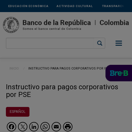
Links
Pasar al contenido principal
EDUCACIÓN ECONÓMICA
ACTIVIDAD CULTURAL
TRANSPARENCIA
secundarios
Ruta de navegación
INICIO
CURRENT:
INSTRUCTIVO PARA PAGOS CORPORATIVOS POR PSE
Instructivo para pagos corporativos
por PSE
ESPAÑOL
Facebook
Twitter
LinkedIn
WhatsApp
Email