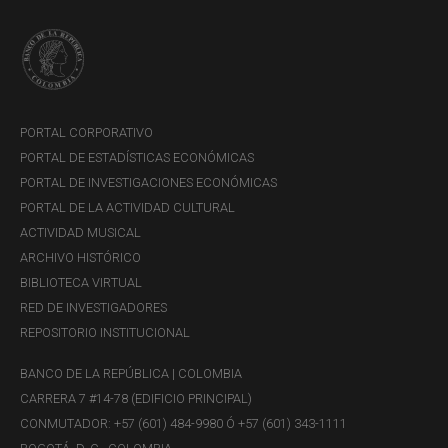
sucursal
Pagos del Departamento de Servicios
Administrativos:
concepto (verifique en la
tabla de conceptos de
pagos y recaudos
)
PORTAL CORPORATIVO
número de identificación de la persona que
PORTAL DE ESTADÍSTICAS ECONÓMICAS
realiza el pago
PORTAL DE INVESTIGACIONES ECONÓMICAS
valor a pagar
PORTAL DE LA ACTIVIDAD CULTURAL
nombre del titular
ACTIVIDAD MUSICAL
nombre del depositante
ARCHIVO HISTÓRICO
sucursal
BIBLIOTECA VIRTUAL
Pagos de Tesorería y Central de Efectivo:
RED DE INVESTIGADORES
concepto (verifique en la
tabla de conceptos de
REPOSITORIO INSTITUCIONAL
pagos y recaudos
)
número de identificación de la persona que
BANCO DE LA REPÚBLICA | COLOMBIA
realiza el pago
CARRERA 7 #14-78 (EDIFICIO PRINCIPAL)
valor a pagar
CONMUTADOR: +57 (601) 484-9980 Ó +57 (601) 343-1111
nombre del titular