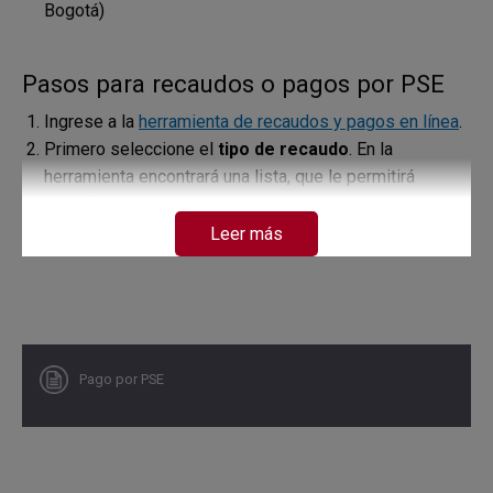
Bogotá)
Pasos para recaudos o pagos por PSE
Ingrese a la
herramienta de recaudos y pagos en línea
.
Primero seleccione el
tipo de recaudo
. En la
herramienta encontrará una lista, que le permitirá
identificar el que corresponda.
Al seleccionar alguno de los tipos de recaudo
Leer más
disponibles, se le habilitará un formulario. Digite en
cada campo la información que corresponda al pago
que desee realizar. Estos son los campos que se
despliegan para cada tipo:
Pagos a créditos de vivienda:
Pago por PSE
número de identificación de la persona que
realiza el pago
número de crédito de vivienda
Pagos del Departamento de Servicios de Gestión