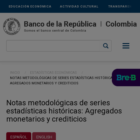
Links
Pasar al contenido principal
EDUCACIÓN ECONÓMICA
ACTIVIDAD CULTURAL
TRANSPARENCIA
secundarios
Ruta de navegación
INICIO
ESTADÍSTICAS ECONÓMICAS
CURRENT:
NOTAS METODOLÓGICAS DE SERIES ESTADÍSTICAS HISTÓRICAS:
AGREGADOS MONETARIOS Y CREDITICIOS
Notas metodológicas de series
estadísticas históricas: Agregados
monetarios y crediticios
ESPAÑOL
ENGLISH