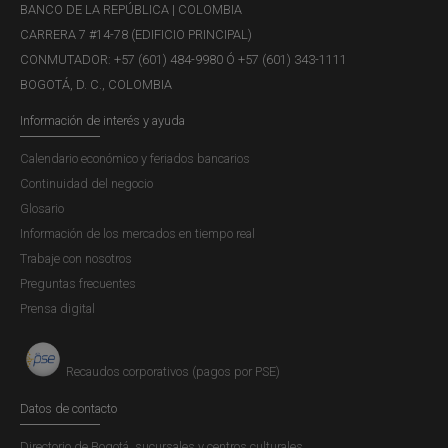
M3 = M2 + Bonos emitidos por los establecimientos
BANCO DE LA REPÚBLICA | COLOMBIA
de crédito + Otros depósitos (fiduciarios, otros
CARRERA 7 #14-78 (EDIFICIO PRINCIPAL)
depósitos a la vista, cédulas hipotecarias, repos con el
CONMUTADOR: +57 (601) 484-9980 Ó +57 (601) 343-1111
sector real).
BOGOTÁ, D. C., COLOMBIA
En esta nueva versión se homogenizó la frecuencia de las
Información de interés y ayuda
series a datos trimestrales, ya que en la publicación
Calendario económico y feriados bancarios
“Principales Indicadores Económicos” para la década de
Continuidad del negocio
1920 y los primeros años de la década siguiente, solo se
Glosario
contaba con información anual. Específicamente:
Información de los mercados en tiempo real
Trabaje con nosotros
Efectivo y base monetaria:
Preguntas frecuentes
Para el periodo de 1923 a 1934 sólo se contaba con
Prensa digital
6
datos anuales
. Para obtener datos trimestrales se
utilizaron los métodos de Catmull-Rom (para el período
Recaudos corporativos (pagos por PSE)
7
8
de 1923-1927)
y Denton (para el período 1927-1934)
,
obteniendo la serie trimestral de la reserva bancaria por
Datos de contacto
diferencia.
Directorio de Bogotá, sucursales y centros culturales