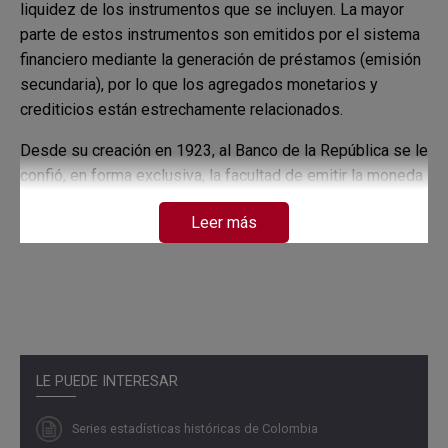
liquidez de los instrumentos que se incluyen. La mayor
parte de estos instrumentos son emitidos por el sistema
financiero mediante la generación de préstamos (emisión
secundaria), por lo que los agregados monetarios y
crediticios están estrechamente relacionados.
Desde su creación en 1923, al Banco de la República se le
confió, en forma exclusiva, la facultad de emitir la moneda
legal colombiana y de ejercer las funciones de regulación
Leer más
y control monetario. Por tal razón, desde sus inicios se
2
tienen registros del saldo de la base monetaria
, esto es,
el dinero emitido directamente por el Banco Central.
Asimismo, el Banco ha divulgado información relacionada
con los distintos agregados monetarios, y a medida que
han aparecido nuevos instrumentos financieros, los ha ido
incorporando a sus estadísticas.
LE PUEDE INTERESAR
Las cifras que aquí se presentan corresponden,
Series estadísticas históricas de Colombia
principalmente, a una actualización de las series incluidas