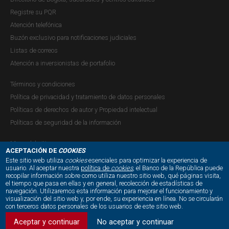
Cuentas corrientes y depósitos de ahorro:
Registre su PQR
Atención telefónica
Para el periodo de 1923 a 1932 se realizó una
Buzón exclusivo para notificaciones judiciales
interpolación por el método de Catmull-Rom ya que sólo
Listas de correos
se disponía de datos anuales.
Atención a inversionistas de portafolio
Referencias
Términos y condiciones
Banco de la República (1998) Principales indicadores
Política de privacidad y tratamiento de datos personales
económicos: 1923-1997. Bogotá: Banco de la República.
Políticas de derechos de autor y Propiedad intelectual
Subgerencia de Estudios Económicos.
Políticas de seguridad de la información
Grupo de estudios de crecimiento económico colombiano
Mapa del sitio
ACEPTACIÓN DE
COOKIES
(GRECO) (1999). Desempeño macroeconómico
Este sitio web utiliza
cookies
esenciales para optimizar la experiencia de
usuario. Al aceptar nuestra
política de
cookies
, el Banco de la República puede
colombiano, Series estadísticas (1905-1997). Borrador
recopilar información sobre como utiliza nuestro sitio web, qué páginas visita,
NUESTRAS REDES SOCIALES:
número 121, Segunda versión.
el tiempo que pasa en ellas y en general, recolección de estadísticas de
navegación. Utilizaremos esta información para mejorar el funcionamiento y
visualización del sitio web y, por ende, su experiencia en línea. No se circularán
Catmull, E., and Rom, R.
A class of local interpolating
con terceros datos personales de los usuarios de este sitio web.
splines. In Computer Aided Geometric Design
, R. E. Barnhill
Aceptar y continuar
No aceptar y continuar
and R. F. Reisenfeld, Eds. Academic Press, New York,