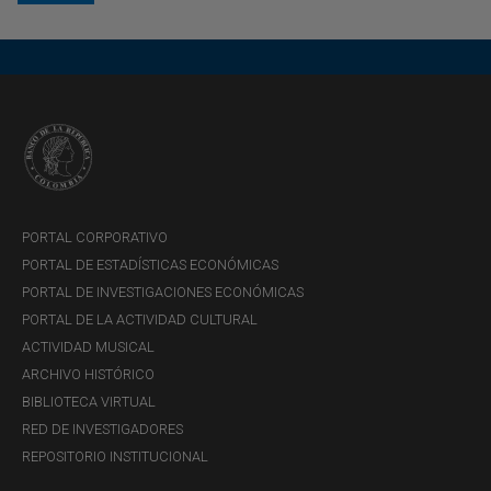
Las series disponibles son las siguientes:
Efectivo: corresponde a billetes y monedas de pesos
colombianos en poder del público, es decir, no incluye
los billetes y monedas en caja de los establecimientos
de crédito.
Reserva bancaria: corresponde al efectivo en caja de
los establecimientos de crédito y a sus saldos en
PORTAL CORPORATIVO
cuenta de depósito en el Banco de la República, es
PORTAL DE ESTADÍSTICAS ECONÓMICAS
decir, aquellos depósitos que computan para cumplir el
PORTAL DE INVESTIGACIONES ECONÓMICAS
requerimiento de encaje.
PORTAL DE LA ACTIVIDAD CULTURAL
Base monetaria = Efectivo en poder del público +
ACTIVIDAD MUSICAL
reserva bancaria.
ARCHIVO HISTÓRICO
M1 = Efectivo en poder del público + Depósitos en
BIBLIOTECA VIRTUAL
cuenta corriente.
RED DE INVESTIGADORES
M2= M1 + Depósitos de ahorro + Certificados de
REPOSITORIO INSTITUCIONAL
Depósito a Término.