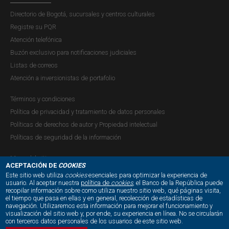
Directorio de Bogotá, sucursales y centros culturales
Registre su PQR
Atención telefónica
Buzón exclusivo para notificaciones judiciales
Listas de correos
Atención a inversionistas de portafolio
Términos y condiciones
Política de privacidad y tratamiento de datos personales
Políticas de derechos de autor y Propiedad intelectual
Políticas de seguridad de la información
Mapa del sitio
ACEPTACIÓN DE
COOKIES
Este sitio web utiliza
cookies
esenciales para optimizar la experiencia de
usuario. Al aceptar nuestra
política de
cookies
, el Banco de la República puede
recopilar información sobre como utiliza nuestro sitio web, qué páginas visita,
NUESTRAS REDES SOCIALES:
el tiempo que pasa en ellas y en general, recolección de estadísticas de
navegación. Utilizaremos esta información para mejorar el funcionamiento y
visualización del sitio web y, por ende, su experiencia en línea. No se circularán
con terceros datos personales de los usuarios de este sitio web.