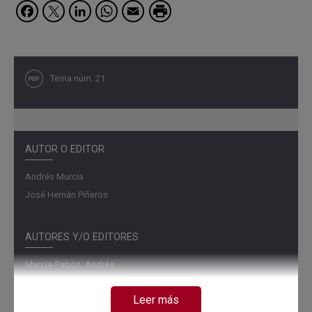
Facebook
Twitter
LinkedIn
WhatsApp
Email
Tema núm. 21
AUTOR O EDITOR
Andrés Murcia
José Hernán Piñeros
AUTORES Y/O EDITORES
Murcia-Pabón, Andrés
Piñeros-Gordo, José Hernán
Leer más