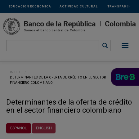
Links
Pasar al contenido principal
EDUCACIÓN ECONÓMICA
ACTIVIDAD CULTURAL
TRANSPARENCIA
secundarios
Ruta de navegación
INICIO
CURRENT:
DETERMINANTES DE LA OFERTA DE CRÉDITO EN EL SECTOR
FINANCIERO COLOMBIANO
Determinantes de la oferta de crédito
en el sector financiero colombiano
ESPAÑOL
ENGLISH