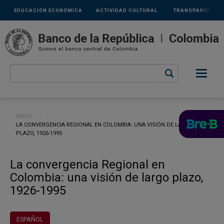
Links
Pasar al contenido principal
EDUCACIÓN ECONÓMICA
ACTIVIDAD CULTURAL
TRANSPARENCIA
secundarios
Ruta de navegación
INICIO
CURRENT:
LA CONVERGENCIA REGIONAL EN COLOMBIA: UNA VISIÓN DE LARGO
PLAZO, 1926-1995
La convergencia Regional en
Colombia: una visión de largo plazo,
1926-1995
ESPAÑOL