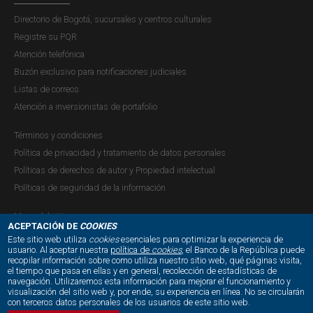
Directorio de Bogotá, sucursales y centros culturales
Registre su PQR
Atención telefónica
Buzón exclusivo para notificaciones judiciales
Listas de correos
Atención a inversionistas de portafolio
Términos y condiciones
Política de privacidad y tratamiento de datos personales
Políticas de derechos de autor y Propiedad intelectual
Políticas de seguridad de la información
Mapa del sitio
ACEPTACIÓN DE
COOKIES
Este sitio web utiliza
cookies
esenciales para optimizar la experiencia de
usuario. Al aceptar nuestra
política de
cookies
, el Banco de la República puede
recopilar información sobre como utiliza nuestro sitio web, qué páginas visita,
NUESTRAS REDES SOCIALES:
el tiempo que pasa en ellas y en general, recolección de estadísticas de
navegación. Utilizaremos esta información para mejorar el funcionamiento y
visualización del sitio web y, por ende, su experiencia en línea. No se circularán
con terceros datos personales de los usuarios de este sitio web.