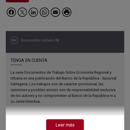
Facebook
Twitter
LinkedIn
WhatsApp
Email
Documento número 08
TENGA EN CUENTA
La serie Documentos de Trabajo Sobre Economía Regional y
Urbana es una publicación del Banco de la República - Sucursal
Cartagena. Los trabajos son de carácter provisional, las
opiniones y posibles errores son de responsabilidad exclusiva
de los autores y no comprometen al Banco de la República ni a
su Junta Directiva.
AUTOR O EDITOR
Leer más