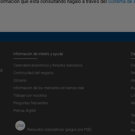
nformación que está consultando hágalo a través del
Sistema de A
Información de interés y ayuda
Da
Calendario económico y feriados bancarios
Di
AS
Continuidad del negocio
Re
Glosario
At
Información de los mercados en tiempo real
Bu
Trabaje con nosotros
Li
Preguntas frecuentes
At
Prensa digital
Té
Po
Recaudos corporativos (pagos por PSE)
Po