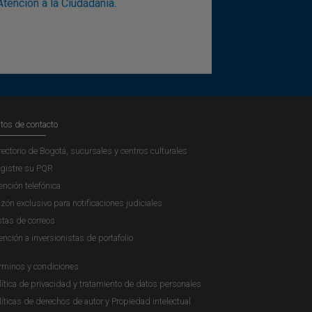
tención a la Ciudadanía
.
tos de contacto
rectorio de Bogotá, sucursales y centros culturales
gistre su PQR
ención telefónica
zón exclusivo para notificaciones judiciales
stas de correos
ención a inversionistas de portafolio
rminos y condiciones
lítica de privacidad y tratamiento de datos personales
líticas de derechos de autor y Propiedad intelectual