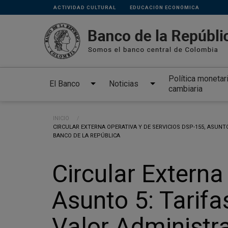
Links
Pasar al contenido principal
ACTIVIDAD CULTURAL
EDUCACIÓN ECONÓMICA
secundarios
Política monetar
El Banco
Noticias
cambiaria
Ruta de navegación
INICIO
CURRENT:
CIRCULAR EXTERNA OPERATIVA Y DE SERVICIOS DSP-155, ASUNT
BANCO DE LA REPÚBLICA
Circular Externa
Asunto 5: Tarif
Valor Administr