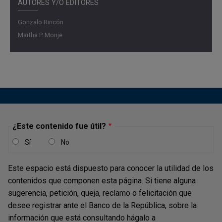
AUTORES Y/O EDITORES
del sector real de la
economía. Concluyó esta
presentación en el
“Escenario de Investigación regional”,
Gonzalo Rincón
con una
descripción de la actividad ganadera de
engorde
Martha P. Monje
por encargo en el Caquetá.
¿Este contenido fue útil?
Sí
No
Este espacio está dispuesto para conocer la utilidad de los
contenidos que componen esta página. Si tiene alguna
sugerencia, petición, queja, reclamo o felicitación que
desee registrar ante el Banco de la República, sobre la
información que está consultando hágalo a