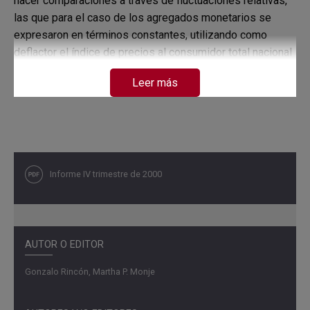
hacer comparaciones a través de
fluctuaciones relativas,
las que para el caso de
los agregados monetarios se
expresaron en
términos constantes, utilizando como
deflactor
el índice de precios al consumidor total
nacional
base diciembre de 1998=100.
Leer más
Luego de esta introducción, se presentó el
cuadro de
Indicadores nacionales, que resumió
las cifras a
diciembre de las actividades
representativas del país;
Informe IV trimestre de 2000
enseguida, al interior
de los indicadores generales, se
describió el
movimiento de sociedades en Florencia;
dando
paso en tercer lugar, al rotulo de
indicadores
monetarios y financiero; un cuarto
AUTOR O EDITOR
escenario
fue para inspeccionar la posición de ahorro
o
déficit y el desarrollo del gasto según finalidad
en los
Gonzalo Rincón, Martha P. Monje
gobiernos centrales del departamento y
Florencia;
finalmente se analizó lo relacionado
con las actividades