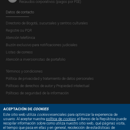
Recaudos corporativos (pagos por PSE)
Datos de contacto
Directorio de Bogotá, sucursales y centros culturales
Registre su PQR
Atención telefónica
Buzón exclusivo para notificaciones judiciales
Listas de correos
Atención a inversionistas de portafolio
Términos y condiciones
Política de privacidad y tratamiento de datos personales
Políticas de derechos de autor y Propiedad intelectual
Políticas de seguridad de la información
Mapa del sitio
ACEPTACIÓN DE
COOKIES
Este sitio web utiliza
cookies
esenciales para optimizar la experiencia de
usuario. Al aceptar nuestra
política de
cookies
, el Banco de la República puede
recopilar información sobre como utiliza nuestro sitio web, qué páginas visita,
NUESTRAS REDES SOCIALES:
el tiempo que pasa en ellas y en general, recolección de estadísticas de