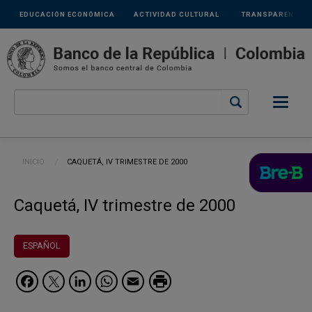
Links
Pasar al contenido principal
EDUCACIÓN ECONÓMICA
ACTIVIDAD CULTURAL
TRANSPARENCIA
secundarios
Ruta de navegación
INICIO
CURRENT:
CAQUETÁ, IV TRIMESTRE DE 2000
Caquetá, IV trimestre de 2000
ESPAÑOL
Facebook
Twitter
LinkedIn
WhatsApp
Email