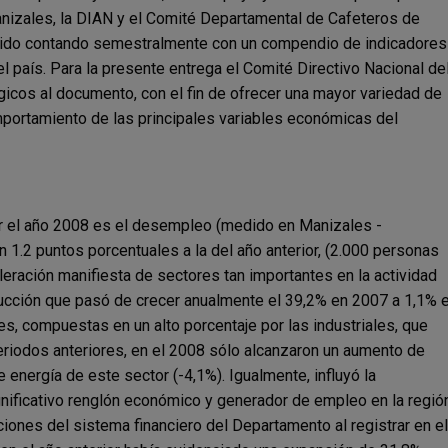
izales, la DIAN y el
Comité Departamental de Cafeteros de
nido
contando semestralmente con un compendio
de indicadores
l país. Para la presente
entrega el Comité Directivo Nacional de
ógicos
al documento, con el fin de ofrecer una mayor
variedad de
mportamiento de las principales
variables económicas del
ar el año 2008 es el desempleo (medido
en Manizales -
en 1.2 puntos porcentuales
a la del año anterior, (2.000 personas
eración manifiesta de sectores tan
importantes en la actividad
ucción que
pasó de crecer anualmente el 39,2% en 2007 a
1,1% 
les, compuestas en un alto
porcentaje por las industriales, que
eriodos anteriores, en el 2008 sólo alcanzaron
un aumento de
 energía de este sector
(-4,1%). Igualmente, influyó la
nificativo
renglón económico y generador de empleo en la
regió
ciones del sistema financiero del
Departamento al registrar en el