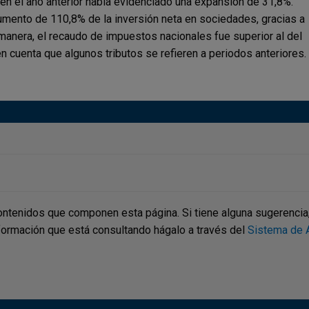
 en el
año anterior había evidenciado una expansión
de 31,8%.
umento de 110,8% de la
inversión neta en sociedades, gracias a
manera, el recaudo de impuestos nacionales
fue superior al del
en cuenta que algunos
tributos se refieren a periodos anteriores.
ontenidos que componen esta página. Si tiene alguna sugerencia, p
nformación que está consultando hágalo a través del
Sistema de A