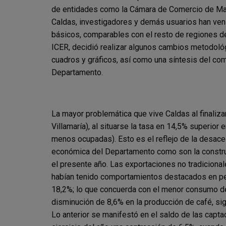
de entidades como la
Cámara de Comercio de Man
Caldas,
investigadores y demás usuarios han ve
básicos, comparables con el
resto de regiones de
ICER,
decidió realizar algunos cambios metodol
cuadros y gráficos, así como una
síntesis del co
Departamento.
La mayor problemática que vive Caldas al
finaliz
Villamaría), al situarse la tasa
en 14,5% superior 
menos
ocupadas). Esto es el reflejo de la
desacel
económica del
Departamento como son la constr
el presente año. Las exportaciones no
tradiciona
habían
tenido comportamientos destacados en
p
18,2%; lo que concuerda con el
menor consumo de
disminución de
8,6% en la producción de café, sig
Lo anterior se manifestó en el saldo de
las capta