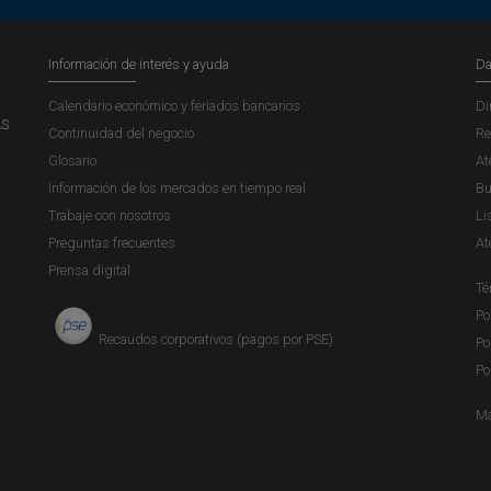
Información de interés y ayuda
Da
Calendario económico y feriados bancarios
Di
AS
Continuidad del negocio
Re
Glosario
At
Información de los mercados en tiempo real
Bu
Trabaje con nosotros
Li
Preguntas frecuentes
At
Prensa digital
Té
Po
Recaudos corporativos (pagos por PSE)
Po
Po
Ma