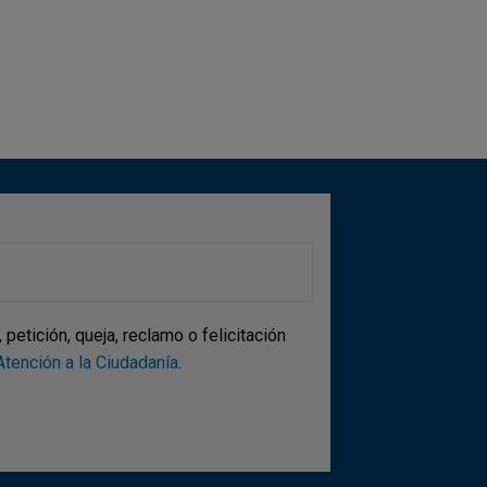
etición, queja, reclamo o felicitación
tención a la Ciudadanía
.