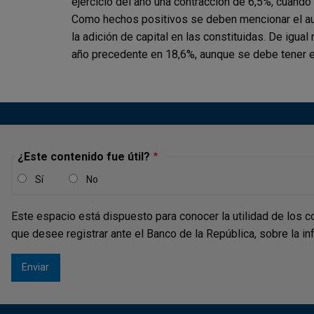
ejercicio del
año una contracción de 6,5%, cuando
Como hechos positivos se deben
mencionar el a
la
adición de capital en las constituidas. De igual
año precedente en 18,6%,
aunque se debe tener 
¿Este contenido fue útil?
Sí
No
Este espacio está dispuesto para conocer la utilidad de los c
que desee registrar ante el Banco de la República, sobre la i