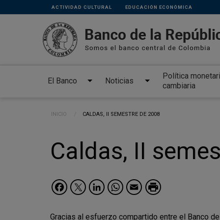
Links
Pasar al contenido principal
ACTIVIDAD CULTURAL
EDUCACIÓN ECONÓMICA
secundarios
Política monetar
El Banco
Noticias
cambiaria
Ruta de navegación
INICIO
CURRENT:
CALDAS, II SEMESTRE DE 2008
Caldas, II seme
Facebook
Twitter
LinkedIn
WhatsApp
Email
Gracias al esfuerzo compartido entre el Banco
de