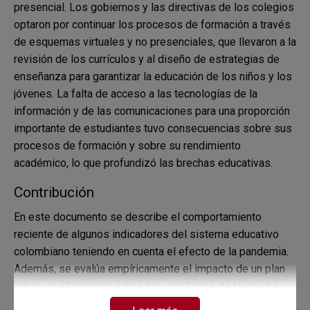
presencial. Los gobiernos y las directivas de los colegios
optaron por continuar los procesos de formación a través
de esquemas virtuales y no presenciales, que llevaron a la
revisión de los currículos y al diseño de estrategias de
enseñanza para garantizar la educación de los niños y los
jóvenes. La falta de acceso a las tecnologías de la
información y de las comunicaciones para una proporción
importante de estudiantes tuvo consecuencias sobre sus
procesos de formación y sobre su rendimiento
académico, lo que profundizó las brechas educativas.
Contribución
En este documento se describe el comportamiento
reciente de algunos indicadores del sistema educativo
colombiano teniendo en cuenta el efecto de la pandemia.
Además, se evalúa empíricamente el impacto de un plan
piloto de alternancia sobre los resultados de la prueba
Saber 11. El plan se realizó entre septiembre y diciembre