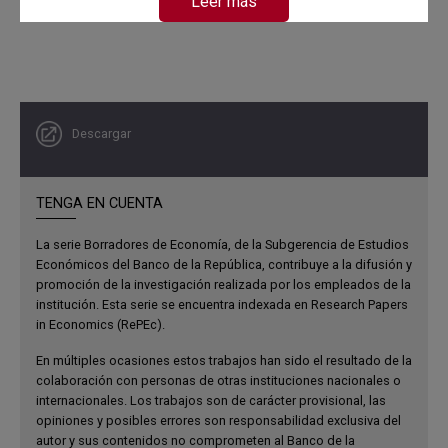
Leer más
de 2020 y consistió en la implementación de una
estrategia de alternancia educativa para una muestra de
Colegios, que debían garantizar las condiciones de
bioseguridad en las instituciones para proteger la salud
de los miembros de la comunidad educativa. El ejercicio
Descargar
se realizó por estudiantes y por colegios con el fin de
comparar los resultados académicos de la muestra en las
pruebas Saber 11 frente a los estudiantes y colegios que
TENGA EN CUENTA
permanecieron con la educación en casa. Es importante
anotar que el plan piloto se realizó para estudiantes que
La serie Borradores de Economía, de la Subgerencia de Estudios
adelantaron de manera presencial la mayor parte de su
Económicos del Banco de la República, contribuye a la difusión y
promoción de la investigación realizada por los empleados de la
proceso educativo y estuvieron afectados por la
institución. Esta serie se encuentra indexada en Research Papers
pandemia solo en el último grado.
in Economics (RePEc).
Resultados
En múltiples ocasiones estos trabajos han sido el resultado de la
colaboración con personas de otras instituciones nacionales o
Los indicadores sobre educación básica revelan que la
internacionales. Los trabajos son de carácter provisional, las
pandemia causó una mayor demanda por servicios de
opiniones y posibles errores son responsabilidad exclusiva del
autor y sus contenidos no comprometen al Banco de la
educación en colegios oficiales, aumentó las tasas de