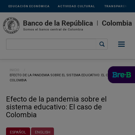
Links
Pasar al contenido principal
EDUCACIÓN ECONÓMICA
ACTIVIDAD CULTURAL
TRANSPARENCIA
secundarios
Ruta de navegación
INICIO
CURRENT:
EFECTO DE LA PANDEMIA SOBRE EL SISTEMA EDUCATIVO: EL CASO DE
COLOMBIA
Efecto de la pandemia sobre el
sistema educativo: El caso de
Colombia
ESPAÑOL
ENGLISH