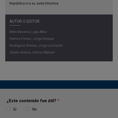
República ni a su Junta Directiva.
deserción y repitencia escolar y profundizó las brechas
en el rendimiento académico. En educación superior se
mantiene la tendencia descendente en el número de
AUTOR O EDITOR
estudiantes matriculados, así como las brechas en el
rendimiento académico, las cuales dependen de
Melo-Becerra, Ligia Alba
diferentes factores socioeconómicos. Los resultados del
Ramos-Forero, Jorge Enrique
ejercicio empírico, que evalúa la efectividad del plan de
Rodríguez Arenas, Jorge Leonardo
alternancia sobre las pruebas Saber 11, indican que los
Zárate-Solano, Héctor Manuel
estudiantes que participaron en el plan obtuvieron en
promedio mejores resultados en el puntaje global y por
áreas de conocimiento que los estudiantes que
permanecieron en el esquema no presencial.
¿Este contenido fue útil?
Sí
No