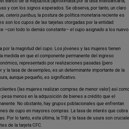
el Banco de la República (aproximada por la tasa interbancaria,
ivas y con los signos esperados. Se observa, por tanto, un claro
ue,
ceteris paribus
, la postura de política monetaria reciente es
s son los cupos de las tarjetas otorgadas por la entidad
uce –con todo lo demás constante– el cupo asignado a los nuevo
da por la magnitud del cupo. Los jóvenes y las mujeres tienen
n la medida en que el componente permanente del ingreso
económico, representado por realizaciones pasadas (pero
r y la tasa de desempleo, es un determinante importante de la
sura, aunque pequeño, es significativo.
clientes (las mujeres realizan compras de menor valor) así com
pesa menos en la adquisición de bienes a crédito que el
permanente. No obstante, hay grupos poblacionales que enfrentan
ciones de cupo en mayores compras. La tasa de interés que cobra
s. Por lo tanto, esta última, la TIB y la tasa de usura son crucial
es de la tarjeta CFC.