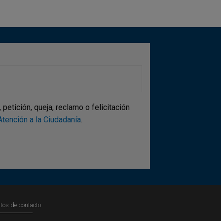
etición, queja, reclamo o felicitación
tención a la Ciudadanía
.
tos de contacto