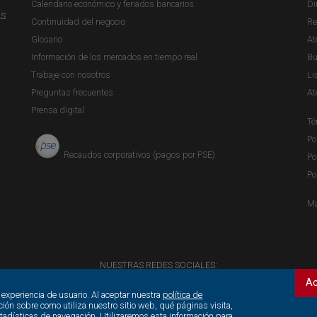
Calendario económico y feriados bancarios
Di
AS
Continuidad del negocio
Re
Glosario
At
Información de los mercados en tiempo real
Bu
Trabaje con nosotros
Li
Preguntas frecuentes
At
Prensa digital
Té
Po
Recaudos corporativos (pagos por PSE)
Po
Po
Ma
NUESTRAS REDES SOCIALES:
Ac
 experiencia de usuario. Al aceptar nuestra
política de
ción sobre como utiliza nuestro sitio web, qué páginas visita,
stadísticas de navegación. Utilizaremos esta información para