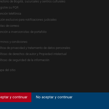
rectorio de Bogotá, sucursales y centros culturales
gistre su PQR
ención telefónica
zón exclusivo para notificaciones judiciales
stas de correos
ención a inversionistas de portafolio
rminos y condiciones
lítica de privacidad y tratamiento de datos personales
líticas de derechos de autor y Propiedad intelectual
líticas de seguridad de la información
pa del sitio
eptar y continuar
No aceptar y continuar