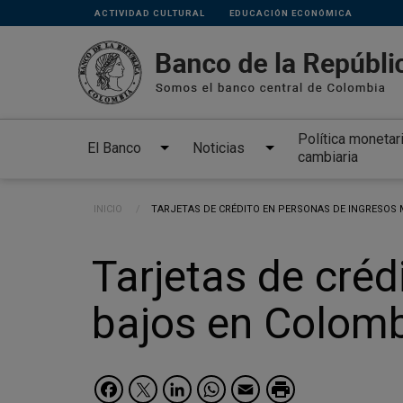
Links
Pasar al contenido principal
ACTIVIDAD CULTURAL
EDUCACIÓN ECONÓMICA
secundarios
Política monetar
El Banco
Noticias
cambiaria
Ruta de navegación
INICIO
CURRENT:
TARJETAS DE CRÉDITO EN PERSONAS DE INGRESOS 
Tarjetas de cré
bajos en Colomb
Facebook
Twitter
LinkedIn
WhatsApp
Email