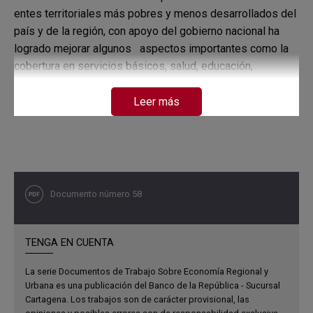
entes territoriales más pobres y menos desarrollados del
país y de la región, con apoyo del gobierno nacional ha
logrado mejorar algunos aspectos importantes como la
cobertura en servicios básicos, salud, educación,
servicios públicos e infraestructura vial. Sin embargo,
hace falta un camino bastante largo en el mejoramiento
Leer más
de la situación de los habitantes del departamento, lo cual
puede lograrse únicamente con el compromiso del
gobierno departamental y de los gobiernos locales de
realizar un manejo eficiente de los recursos.
Documento número 58
TENGA EN CUENTA
La serie Documentos de Trabajo Sobre Economía Regional y
Urbana es una publicación del Banco de la República - Sucursal
Cartagena. Los trabajos son de carácter provisional, las