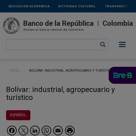
Links
Pasar al contenido principal
EDUCACIÓN ECONÓMICA
ACTIVIDAD CULTURAL
TRANSPARENCIA
secundarios
Ruta de navegación
INICIO
CURRENT:
BOLÍVAR: INDUSTRIAL, AGROPECUARIO Y TURÍSTICO
Bolívar: industrial, agropecuario y
turístico
ESPAÑOL
Facebook
Twitter
LinkedIn
WhatsApp
Email