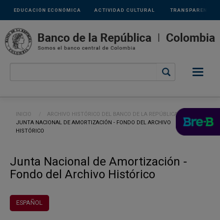
Links
Pasar al contenido principal
EDUCACIÓN ECONÓMICA
ACTIVIDAD CULTURAL
TRANSPARENCIA
secundarios
Ruta de navegación
INICIO
ARCHIVO HISTÓRICO DEL BANCO DE LA REPÚBLICA
CURRENT:
JUNTA NACIONAL DE AMORTIZACIÓN - FONDO DEL ARCHIVO
HISTÓRICO
Junta Nacional de Amortización -
Fondo del Archivo Histórico
ESPAÑOL