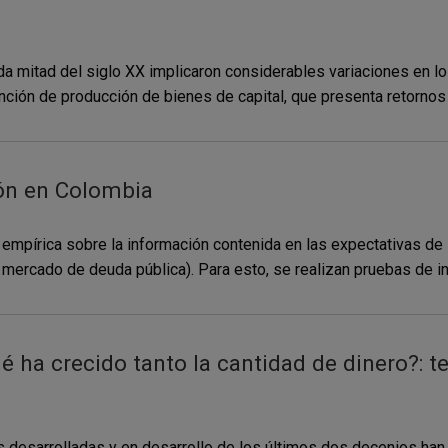
mitad del siglo XX implicaron considerables variaciones en los
ción de producción de bienes de capital, que presenta retornos d
ción en Colombia
mpírica sobre la información contenida en las expectativas de in
mercado de deuda pública). Para esto, se realizan pruebas de ins
 ha crecido tanto la cantidad de dinero?: te
desarrolladas y en desarrollo de los últimos dos decenios han