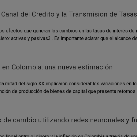
Canal del Credito y la Transmision de Tasa
 los efectos que generan los cambios en las tasas de interés de 
ero: activas y pasivas3 . Es importante aclarar que el alcance de 
s en Colombia: una nueva estimación
mitad del siglo XX implicaron considerables variaciones en los
ción de producción de bienes de capital que presenta retornos d
o de cambio utilizando redes neuronales y f
no lineal entre el dinero y la inflación en Colombia a través de una