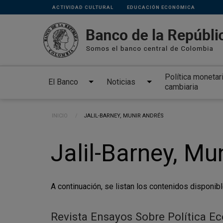
Links
Pasar al contenido principal
ACTIVIDAD CULTURAL
EDUCACIÓN ECONÓMICA
secundarios
Política monetar
El Banco
Noticias
cambiaria
Ruta de navegación
INICIO
CURRENT:
JALIL-BARNEY, MUNIR ANDRÉS
Jalil-Barney, Mu
A continuación, se listan los contenidos disponibl
Revista Ensayos Sobre Política E