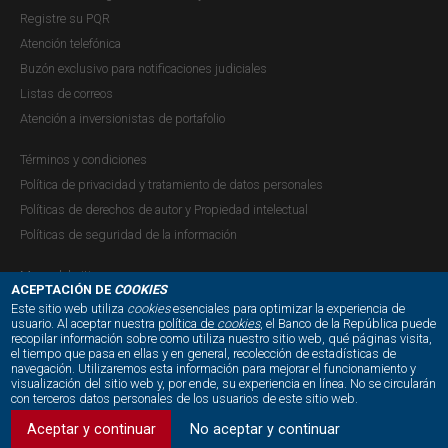
Registre su PQR
Atención telefónica
Buzón exclusivo para notificaciones judiciales
Recuadro 2: Criterios para la
Listas de correos
delimitación del universo elegible de
Atención a inversionistas de portafolio
activos y su participación máxima en la
Términos y condiciones
selección estratégica de activos -
Política de privacidad y tratamiento de datos personales
Informe de Administración de Reservas
Políticas de derechos de autor y Propiedad intelectual
Internacionales, 2025
Políticas de seguridad de la información
Publicación |
MARTES, 23 DE DICIEMBRE DE 2025
Uno de los procesos más importantes del Departamento
Mapa del sitio
ACEPTACIÓN DE
COOKIES
de Inversiones Internacionales (DDI) consiste en la
Este sitio web utiliza
cookies
esenciales para optimizar la experiencia de
usuario. Al aceptar nuestra
política de
cookies
, el Banco de la República puede
selección estratégica de activos de las reservas
recopilar información sobre como utiliza nuestro sitio web, qué páginas visita,
NUESTRAS REDES SOCIALES:
internacionales. Para poder ejecutarlo se debe considerar
el tiempo que pasa en ellas y en general, recolección de estadísticas de
navegación. Utilizaremos esta información para mejorar el funcionamiento y
el nivel de aversión al riesgo del administrador de las
visualización del sitio web y, por ende, su experiencia en línea. No se circularán
con terceros datos personales de los usuarios de este sitio web.
reservas internacionales con...
Aceptar y continuar
No aceptar y continuar