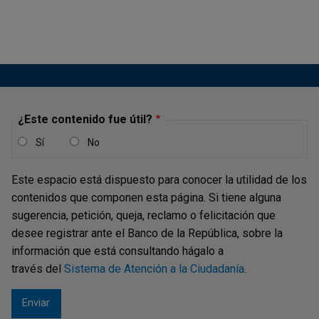
- Informe de Administración de
Reservas Internacionales, 2025
Publicación |
MARTES, 23 DE DICIEMBRE DE 2025
El Banco de la República, en cumplimiento de su mandato
constitucional de administrar las reservas internacionales,
conduce esta labor con sujeción a los criterios de
seguridad, liquidez y rentabilidad establecidos por la Ley
¿Este contenido fue útil?
31 de 1992. Este recuadro tiene como objetivo explicar el
Sí
No
riesgo de...
Este espacio está dispuesto para conocer la utilidad de los
contenidos que componen esta página. Si tiene alguna
Recuadro 5: Seguimiento al factor
sugerencia, petición, queja, reclamo o felicitación que
desee registrar ante el Banco de la República, sobre la
geopolítico en los portafolios de
información que está consultando hágalo a
inversión de las reservas
través del
Sistema de Atención a la Ciudadanía
.
internacionales - Informe de
Administración de Reservas
Internacionales, 2025