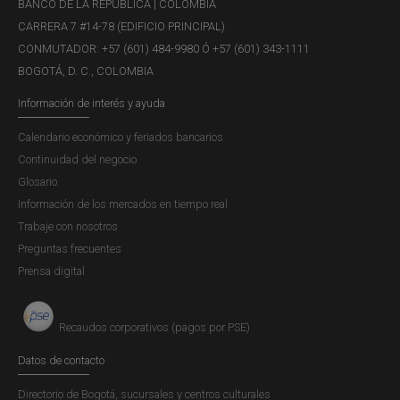
BANCO DE LA REPÚBLICA | COLOMBIA
liquidez y rentabilidad. La seguridad implica una gestión
CARRERA 7 #14-78 (EDIFICIO PRINCIPAL)
eficiente de los riesgos asociados con las inversiones,
CONMUTADOR: +57 (601) 484-9980 Ó +57 (601) 343-1111
mientras que la liquidez se refiere a la capacidad de
BOGOTÁ, D. C., COLOMBIA
convertir los recursos...
Información de interés y ayuda
Calendario económico y feriados bancarios
Recuadro 3: Manejo activo de las
Continuidad del negocio
reservas internacionales - Informe de
Glosario
Administración de Reservas
Información de los mercados en tiempo real
Internacionales, 2025
Trabaje con nosotros
Preguntas frecuentes
Publicación |
MARTES, 23 DE DICIEMBRE DE 2025
Prensa digital
La administración de las reservas internacionales cuenta
con dos estilos de manejo: uno pasivo y otro activo. El
propósito del primero es imitar las características de
Recaudos corporativos (pagos por PSE)
riesgo de un índice de referencia, generando, en lo
Datos de contacto
posible, rendimientos positivos y minimizando los costos
de transacción. El...
Directorio de Bogotá, sucursales y centros culturales