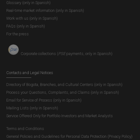
Glossary (only in Spanish)
Real-time market information (only in Spanish)
Política de Gestión de Información
Work with us (only in Spanish)
FAQs (only in Spanish)
El Consejo de Administración del Banco de la República
For the press
aprobó en el año 2011, el principio, las políticas y la
asignación de las responsabilidades para la adecuada
gestión de información cuyo objetivo es mejorar el uso,
Corporate collections (
PSE
payments, only in Spanish)
organización, conservación y consulta de la información
corporativa.
Contacts and Legal Notices
Directory of Bogota, Branches, and Cultural Centers (only in Spanish)
Política de Seguridad Vial
Process your Questions, Complaints, and Claims (only in Spanish)
Email for Service of Process (only in Spanish)
En cumplimiento de las normas que buscan promover
Mailing Lists (only in Spanish)
comportamientos y conductas seguras en las vías, el
Service Offered Only for Portfolio Investors and Market Analysts
Banco de la República se encuentra comprometido en
realizar actividades que permitan la creación de
Terms and Conditions
hábitos y actitudes de movilidad considerados
General Policies and Guidelines for Personal Data Protection (Privacy Policy)