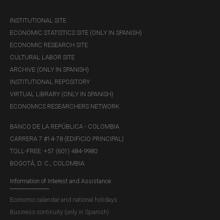
Banco de la República
INSTITUTIONAL SITE
El Banco de la República en el desarrollo de sus
ECONOMIC STATISTICS SITE (ONLY IN SPANISH)
funciones de banca central, establecidas por la
ECONOMIC RESEARCH SITE
Constitución Política de Colombia, la Ley 31 de 1992 y
CULTURAL LABOR SITE
sus Estatutos promueve la protección del ambiente, y
ARCHIVE (ONLY IN SPANISH)
la gestión de la mitigación del cambio climático en sus
INSTITUTIONAL REPOSITORY
procesos, por lo cual diseña e implementa las medidas
VIRTUAL LIBRARY (ONLY IN SPANISH)
enfocadas a la prevención, control, adaptación y
ECONOMICS RESEARCHERS NETWORK
mitigación de los posibles impactos ambientales que
BANCO DE LA REPÚBLICA - COLOMBIA
se puedan generar en sus operaciones.
CARRERA 7 #14-78 (EDIFICIO PRINCIPAL)
TOLL-FREE: +57 (601) 484-9980
Política de diversidad, equidad e inclusión
BOGOTÁ, D. C., COLOMBIA
La política propone establecer e incentivar de manera
Information of Interest and Assistance
transversal y articulada una cultura en el Banco de la
Economic calendar and national holidays
República enfocada a la diversidad, equidad e
Business continuity (only in Spanish)
inclusión.