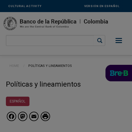
Links
Skip to main content
CULTURAL ACTIVITY
VERSIÓN EN ESPAÑOL
secundarios
-
ENG
Breadcrumb
HOME
CURRENT:
POLÍTICAS Y LINEAMIENTOS
Políticas y lineamientos
ESPAÑOL
Facebook
Mastodon
Email