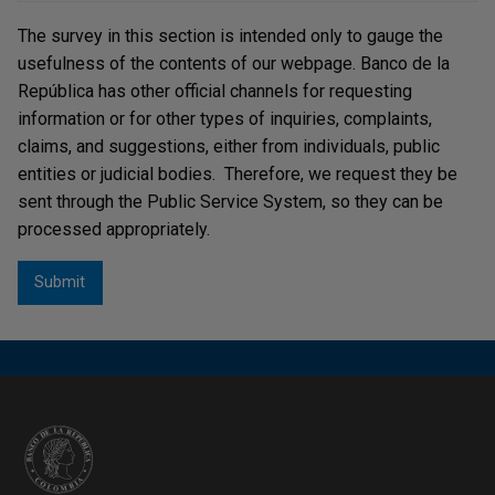
LA REPÚBLICA, en su calidad de Responsable del
The survey in this section is intended only to gauge the
Tratamiento, informa su política y lineamientos
usefulness of the contents of our webpage. Banco de la
generales para la protección de datos personales que
República has other official channels for requesting
le han sido suministrados...
information or for other types of inquiries, complaints,
claims, and suggestions, either from individuals, public
Política general de seguridad de la
entities or judicial bodies. Therefore, we request they be
información
sent through the Public Service System, so they can be
processed appropriately.
El Banco de la República procura: i) la seguridad de sus
activos de información, ii) la ciberseguridad de las
Tecnologías de Información y Comunicaciones (TIC)
que soportan la infraestructura crítica del sector
financiero y la operación de Banco, y iii) la
ciberseguridad de los activos tangibles e intangibles
que son vulnerables a través de las TIC.
Política de Sostenibilidad Ambiental del