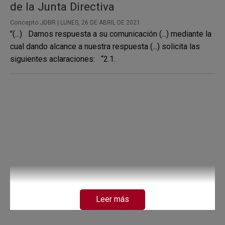
de la Junta Directiva
Concepto JDBR |
LUNES, 26 DE ABRIL DE 2021
"(...) Damos respuesta a su comunicación (...) mediante la
cual dando alcance a nuestra respuesta (...) solicita las
siguientes aclaraciones: “2.1.
Leer más