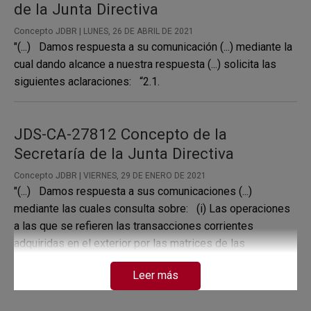
de la Junta Directiva
Concepto JDBR |
LUNES, 26 DE ABRIL DE 2021
"(...) Damos respuesta a su comunicación (...) mediante la
cual dando alcance a nuestra respuesta (...) solicita las
siguientes aclaraciones: “2.1.
JDS-CA-27812 Concepto de la
Secretaría de la Junta Directiva
Concepto JDBR |
VIERNES, 29 DE ENERO DE 2021
"(...) Damos respuesta a sus comunicaciones (...)
mediante las cuales consulta sobre: (i) Las operaciones
a las que se refieren las transacciones corrientes
adquiridas en el exterior por las matrices de las
sucursales del régimen cambiario especial a las que se
Leer más
refiere el numeral...