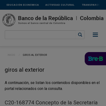
Links
Pasar al contenido principal
EDUCACIÓN ECONÓMICA
ACTIVIDAD CULTURAL
TRANSPARENCIA
secundarios
Ruta de navegación
INICIO
CURRENT:
GIROS AL EXTERIOR
giros al exterior
A continuación, se listan los contenidos disponibles en el
portal relacionados con la consulta.
C20-168774 Concepto de la Secretaría