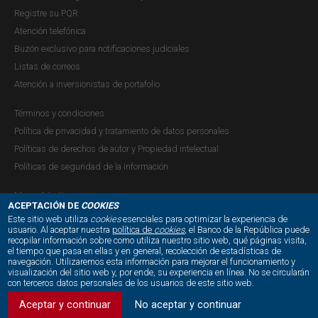
Registre su PQR
Atención telefónica
Buzón exclusivo para notificaciones judiciales
Listas de correos
Atención a inversionistas de portafolio
Términos y condiciones
Política de privacidad y tratamiento de datos personales
Políticas de derechos de autor y Propiedad intelectual
Políticas de seguridad de la información
Mapa del sitio
ACEPTACIÓN DE
COOKIES
Este sitio web utiliza
cookies
esenciales para optimizar la experiencia de
usuario. Al aceptar nuestra
política de
cookies
, el Banco de la República puede
recopilar información sobre como utiliza nuestro sitio web, qué páginas visita,
NUESTRAS REDES SOCIALES:
el tiempo que pasa en ellas y en general, recolección de estadísticas de
navegación. Utilizaremos esta información para mejorar el funcionamiento y
visualización del sitio web y, por ende, su experiencia en línea. No se circularán
con terceros datos personales de los usuarios de este sitio web.
Aceptar y continuar
No aceptar y continuar