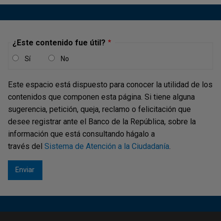
2°. lugar:
¿Este contenido fue útil?
$3.000.000
para el equipo de alumnos,
Sí
No
$2.000.000
para el profesor y
Este espacio está dispuesto para conocer la utilidad de los
$5.000.000
en libros y/o computadores para el
contenidos que componen esta página. Si tiene alguna
colegio.
sugerencia, petición, queja, reclamo o felicitación que
desee registrar ante el Banco de la República, sobre la
información que está consultando hágalo a
través del
Sistema de Atención a la Ciudadanía
.
3°. lugar:
$2.000.000
para el equipo de alumnos,
$1.000.000
para el profesor y