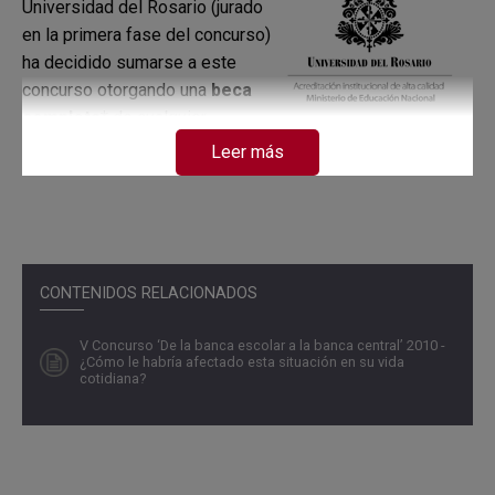
Universidad del Rosario (jurado
en la primera fase del concurso)
ha decidido sumarse a este
concurso otorgando una
beca
completa*
de cualquier
Leer más
programa de pregrado de la Facultad para aquel
estudiante que, encontrándose en el equipo ganador, esté
en el último año y tenga el mayor puntaje del ICFES en el
grupo.
CONTENIDOS RELACIONADOS
V Concurso ‘De la banca escolar a la banca central’ 2010 -
¿Cómo le habría afectado esta situación en su vida
cotidiana?
* Esta beca se mantiene durante toda la carrera, si el
estudiante obtiene un promedio ponderado acumulado
igual o superior a 4,0.