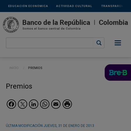
Links
Pasar al contenido principal
EDUCACIÓN ECONÓMICA
ACTIVIDAD CULTURAL
TRANSPARENCIA
secundarios
Ruta de navegación
INICIO
CURRENT:
PREMIOS
Premios
Facebook
Twitter
LinkedIn
WhatsApp
Email
ÚLTIMA MODIFICACIÓN
JUEVES, 31 DE ENERO DE 2013