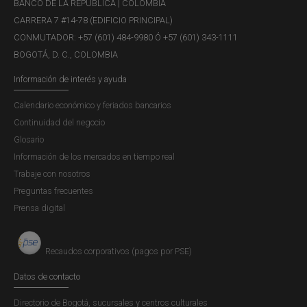
informamos que, a partir del 20 de agosto de 2025, todos
BANCO DE LA REPÚBLICA | COLOMBIA
los trámites asociados al Sistema Electrónico de
CARRERA 7 #14-78 (EDIFICIO PRINCIPAL)
Negociación (SEN) deberán ser radicados exclusivamente
CONMUTADOR: +57 (601) 484-9980 Ó +57 (601) 343-1111
a través de la opción...
BOGOTÁ, D. C., COLOMBIA
Información de interés y ayuda
Calendario económico y feriados bancarios
Boletín DCV 345 - Nueva funcionalidad
Continuidad del negocio
para la radicación de trámites
Glosario
Publicación |
MARTES, 19 DE AGOSTO DE 2025
Información de los mercados en tiempo real
En el marco de nuestra estrategia de modernización
Trabaje con nosotros
institucional y mejora continua de los servicios, les
Preguntas frecuentes
informamos que, a partir del 20 de agosto de 2025, todos
Prensa digital
los trámites asociados al Depósito Central de Valores
(DCV) deberán ser radicados exclusivamente a través de
Recaudos corporativos (pagos por PSE)
la opción...
Datos de contacto
Directorio de Bogotá, sucursales y centros culturales