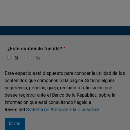
soporta la prestación de los servicios asociados al SEN,
que continuamos avanzando con la etapa de
implementación con el desarrollo de las
personalizaciones requeridas por el Banco (en...
¿Este contenido fue útil?
Boletín SEN 56 - Actualización de
Sí
No
ingresos a SEN con PingID
Publicación |
Este espacio está dispuesto para conocer la utilidad de los
VIERNES, 31 DE OCTUBRE DE 2025
El Departamento de Servicios de Tecnología Informática
contenidos que componen esta página. Si tiene alguna
del Banco de la República, en conjunto con el
sugerencia, petición, queja, reclamo o felicitación que
Departamento de Fiduciaria y Valores, informan que la
desee registrar ante el Banco de la República, sobre la
actualización del mecanismo de autenticación en
Wsebra
información que está consultando hágalo a
y en el
Sistema Electrónico de Negociación SEN
con...
través del
Sistema de Atención a la Ciudadanía
.