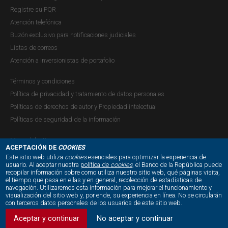
Tiempo para solicitar anulaciones en
Registre su PQR
compraventas y procedimiento para la
Atención telefónica
Buzón exclusivo para notificaciones judiciales
anulación de simultáneas.
Listas de correos
Publicación |
JUEVES, 10 DE AGOSTO DE 2017
Atención a inversionistas de portafolio
Nos complace informarles que atendiendo algunas
sugerencias realizadas por el Comité de Creadores de
Términos y condiciones
Mercado de Títulos de Deuda Pública y con la debida
Política de privacidad y tratamiento de datos personales
aprobación del Ministerio de Hacienda y Crédito Público, a
Políticas de derechos de autor y Propiedad intelectual
partir del 14 de agosto de 2017, empezarán a regir los
Políticas de seguridad de la información
siguientes cambios:
Mapa del sitio
ACEPTACIÓN DE
COOKIES
...
Este sitio web utiliza
cookies
esenciales para optimizar la experiencia de
usuario. Al aceptar nuestra
política de
cookies
, el Banco de la República puede
recopilar información sobre como utiliza nuestro sitio web, qué páginas visita,
NUESTRAS REDES SOCIALES:
el tiempo que pasa en ellas y en general, recolección de estadísticas de
navegación. Utilizaremos esta información para mejorar el funcionamiento y
Límite en la negociación de UVRs y
visualización del sitio web y, por ende, su experiencia en línea. No se circularán
con terceros datos personales de los usuarios de este sitio web.
nuevos tiempos para anular cierres de
Aceptar y continuar
No aceptar y continuar
simultáneas