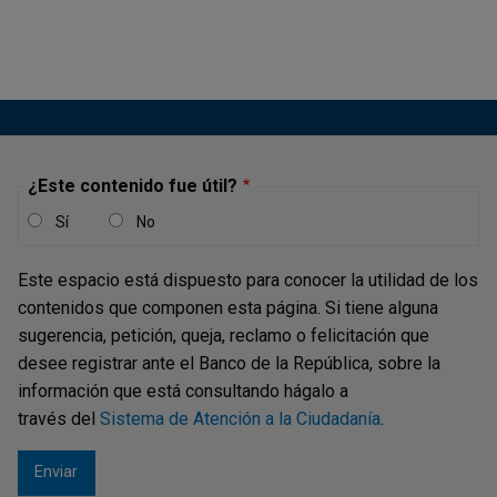
Recuadro 2: Nueva refinería de
Cartagena: impacto en la producción y
balance comercial del país
Publicación |
VIERNES, 12 DE JUNIO DE 2015
¿Este contenido fue útil?
Desde finales de 2013 la producción industrial de
refinados del petróleo se ha reducido como resultado,
Sí
No
principalmente, de la menor carga y producción de la
Refinería de Cartagena, S. A. (Reficar). Según los informes
Este espacio está dispuesto para conocer la utilidad de los
trimestrales de Ecopetrol, la disminución del factor de
contenidos que componen esta página. Si tiene alguna
utilización de Reficar...
sugerencia, petición, queja, reclamo o felicitación que
desee registrar ante el Banco de la República, sobre la
información que está consultando hágalo a
través del
Sistema de Atención a la Ciudadanía
.
Recuadro 1: Evolución del balance de
servicios no factoriales en Colombia