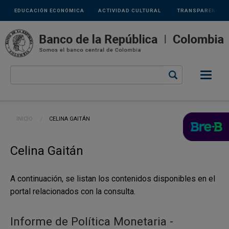
Links
Pasar al contenido principal
EDUCACIÓN ECONÓMICA
ACTIVIDAD CULTURAL
TRANSPARENCIA
secundarios
Ruta de navegación
INICIO
CURRENT:
CELINA GAITÁN
Celina Gaitán
A continuación, se listan los contenidos disponibles en el
portal relacionados con la consulta.
Informe de Política Monetaria -