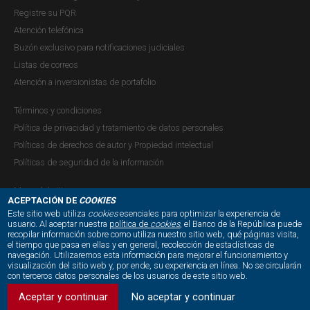
con el resto de la economía, principalmente, con el
Registre su PQR
mercado de crédito, la inversión (impacta el producto
Atención telefónica
interno bruto [PIB] por el lado de la oferta a través de la
Buzón exclusivo para notificaciones judiciales
construcción y...
Listas de correos
Atención a inversionistas de portafolio
Términos y condiciones
Política de privacidad y tratamiento de datos personales
Políticas de derechos de autor y Propiedad intelectual
Políticas de seguridad de la información
Mapa del sitio
ACEPTACIÓN DE
COOKIES
Este sitio web utiliza
cookies
esenciales para optimizar la experiencia de
usuario. Al aceptar nuestra
política de
cookies
, el Banco de la República puede
recopilar información sobre como utiliza nuestro sitio web, qué páginas visita,
NUESTRAS REDES SOCIALES:
el tiempo que pasa en ellas y en general, recolección de estadísticas de
navegación. Utilizaremos esta información para mejorar el funcionamiento y
visualización del sitio web y, por ende, su experiencia en línea. No se circularán
con terceros datos personales de los usuarios de este sitio web.
Aceptar y continuar
No aceptar y continuar