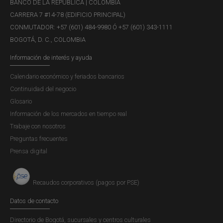
BANCO DE LA REPÚBLICA | COLOMBIA
CARRERA 7 #14-78 (EDIFICIO PRINCIPAL)
CONMUTADOR: +57 (601) 484-9980 Ó +57 (601) 343-1111
Recuadro 1: Evolución y perspectiva s
BOGOTÁ, D. C., COLOMBIA
de la inversión extranjera directa en
Información de interés y ayuda
Colombia
Calendario económico y feriados bancarios
Publicación |
LUNES, 13 DE FEBRERO DE 2017
Continuidad del negocio
En economías con restricciones de tecnología y capital la
Glosario
inversión extranjera directa (IED) se convierte en una
Información de los mercados en tiempo real
fuente importante de financiamiento de largo plazo.
Trabaje con nosotros
Preguntas frecuentes
Prensa digital
Recuadro 1: Panorama de la vivienda
VIS y no VIS
Recaudos corporativos (pagos por PSE)
Publicación |
MARTES, 27 DE MARZO DE 2018
Datos de contacto
El mercado de vivienda es central en el seguimiento de la
actividad real y financiera debido a sus encadenamientos
Directorio de Bogotá, sucursales y centros culturales