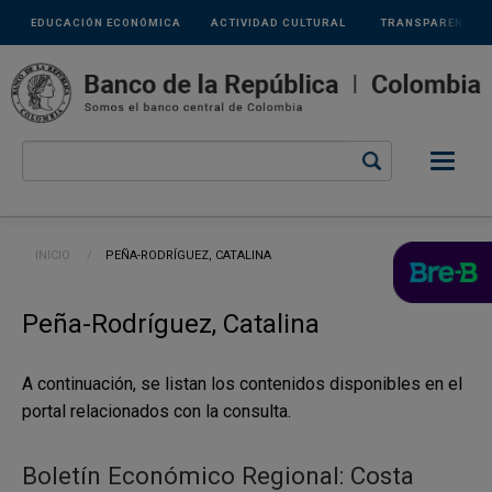
Links
Pasar al contenido principal
EDUCACIÓN ECONÓMICA
ACTIVIDAD CULTURAL
TRANSPARENCIA
secundarios
Ruta de navegación
INICIO
CURRENT:
PEÑA-RODRÍGUEZ, CATALINA
Peña-Rodríguez, Catalina
A continuación, se listan los contenidos disponibles en el
portal relacionados con la consulta.
Boletín Económico Regional: Costa