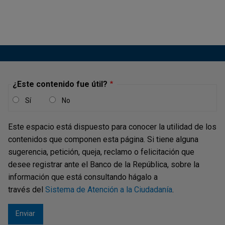
Boletín Económico Regional: Costa
Caribe, I trimestre de 2024
Publicación |
VIERNES, 7 DE JUNIO DE 2024
En el primer trimestre de 2024, la economía de la región
¿Este contenido fue útil?
Caribe mostró descenso anual en la mayoría de sus
Sí
No
indicadores económicos. La producción minera e
industrial disminuyó, afectada por la baja demanda interna
Este espacio está dispuesto para conocer la utilidad de los
y externa, lo que a su vez se reflejó en menores
contenidos que componen esta página. Si tiene alguna
exportaciones e importaciones. La...
sugerencia, petición, queja, reclamo o felicitación que
desee registrar ante el Banco de la República, sobre la
información que está consultando hágalo a
través del
Sistema de Atención a la Ciudadanía
.
Boletín Económico Regional: Costa
Caribe, IV trimestre de 2023
Publicación |
VIERNES, 8 DE MARZO DE 2024