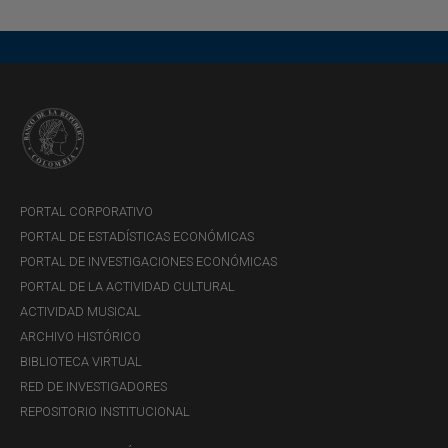
La economía de Caribe continuó mostrando una desmejora
dentro del comparativo anual del cuarto trimestre de 2023,
con base en los resultados sectoriales de sus principales
indicadores. La baja demanda interna y externa y los altos
inventarios en la producción de alimentos y bebidas
afectaron la...
PORTAL CORPORATIVO
PORTAL DE ESTADÍSTICAS ECONÓMICAS
PORTAL DE INVESTIGACIONES ECONÓMICAS
PORTAL DE LA ACTIVIDAD CULTURAL
ACTIVIDAD MUSICAL
ARCHIVO HISTÓRICO
BIBLIOTECA VIRTUAL
RED DE INVESTIGADORES
REPOSITORIO INSTITUCIONAL