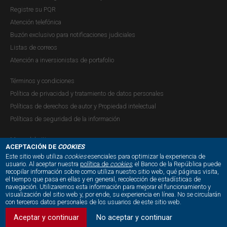
Registre su PQR
Atención telefónica
Buzón exclusivo para notificaciones judiciales
Listas de correos
Atención a inversionistas de portafolio
Términos y condiciones
Política de privacidad y tratamiento de datos personales
Políticas de derechos de autor y Propiedad intelectual
Políticas de seguridad de la información
Mapa del sitio
ACEPTACIÓN DE
COOKIES
Este sitio web utiliza
cookies
esenciales para optimizar la experiencia de
usuario. Al aceptar nuestra
política de
cookies
, el Banco de la República puede
recopilar información sobre como utiliza nuestro sitio web, qué páginas visita,
NUESTRAS REDES SOCIALES:
el tiempo que pasa en ellas y en general, recolección de estadísticas de
navegación. Utilizaremos esta información para mejorar el funcionamiento y
visualización del sitio web y, por ende, su experiencia en línea. No se circularán
con terceros datos personales de los usuarios de este sitio web.
Aceptar y continuar
No aceptar y continuar