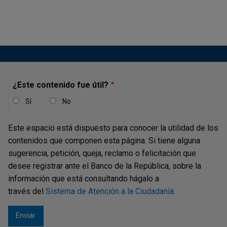
Arango-Lozano
La política monetaria es un tema fascinante que está
siempre en el centro de las discusiones económicas, ya
sea las que se dan en las aulas, los titulares de los
medios o las conversaciones del día a día. Sin embargo,
para...
¿Este contenido fue útil?
Sí
No
Borradores de Economía - Diseñando el
Este espacio está dispuesto para conocer la utilidad de los
futuro del dinero: el caso de múltiples
contenidos que componen esta página. Si tiene alguna
CBDCs
sugerencia, petición, queja, reclamo o felicitación que
desee registrar ante el Banco de la República, sobre la
Publicación |
MIÉRCOLES, 9 DE ABRIL DE 2025
La investigación es relevante en el contexto actual, dado
información que está consultando hágalo a
el interés de algunos bancos centrales en explorar las
través del
Sistema de Atención a la Ciudadanía
.
CBDCs como una de las posibles alternativas a la
digitalización de los pagos.