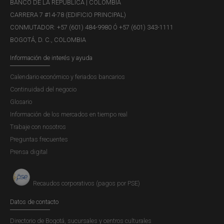
BANCO DE LA REPÚBLICA | COLOMBIA
negocios.
CARRERA 7 #14-78 (EDIFICIO PRINCIPAL)
CONMUTADOR: +57 (601) 484-9980 Ó +57 (601) 343-1111
BOGOTÁ, D. C., COLOMBIA
Revista Ensayos sobre Política
Información de interés y ayuda
Económica (ESPE) - Impacto de la
Calendario económico y feriados bancarios
Intervención Cambiaria y su Duración
Continuidad del negocio
Publicación |
Glosario
VIERNES, 27 DE NOVIEMBRE DE 2020
Enfoque
Información de los mercados en tiempo real
Trabaje con nosotros
Desde la introducción de la flexibilidad cambiaria y el
Preguntas frecuentes
régimen de inflación objetivo en 1999 el Banco de la
Prensa digital
República, la autoridad monetaria y cambiaria de Colombia,
ha intervenido de manera asidua en el mercado cambiario,
excepto en los últimos cinco años....
Recaudos corporativos (pagos por PSE)
Datos de contacto
Directorio de Bogotá, sucursales y centros culturales