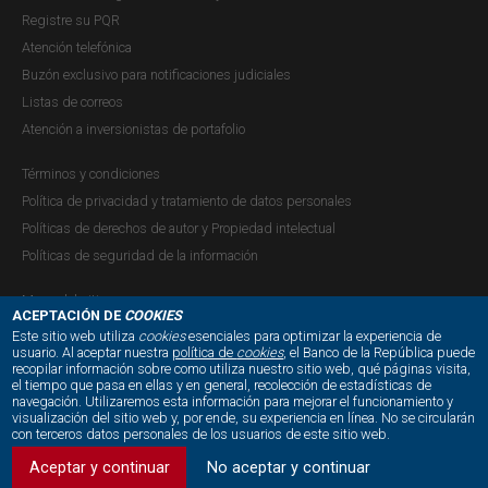
Revista Ensayos sobre Política
Registre su PQR
Económica (ESPE) - Sistema Pensional
Atención telefónica
Colombiano: Descripción, Tendencias
Buzón exclusivo para notificaciones judiciales
Demográficas y Análisis
Listas de correos
Macroeconómico
Atención a inversionistas de portafolio
Publicación |
VIERNES, 4 DE SEPTIEMBRE DE 2020
Términos y condiciones
Resumen
Política de privacidad y tratamiento de datos personales
Políticas de derechos de autor y Propiedad intelectual
Políticas de seguridad de la información
Revista Ensayos sobre Política
Mapa del sitio
ACEPTACIÓN DE
COOKIES
Económica (ESPE) - Criptoactivos:
Este sitio web utiliza
cookies
esenciales para optimizar la experiencia de
Análisis y Revisión de Literatura
usuario. Al aceptar nuestra
política de
cookies
, el Banco de la República puede
recopilar información sobre como utiliza nuestro sitio web, qué páginas visita,
NUESTRAS REDES SOCIALES:
el tiempo que pasa en ellas y en general, recolección de estadísticas de
Publicación |
JUEVES, 7 DE NOVIEMBRE DE 2019
navegación. Utilizaremos esta información para mejorar el funcionamiento y
En la actualidad, (noviembre de 2019) existen más de
visualización del sitio web y, por ende, su experiencia en línea. No se circularán
con terceros datos personales de los usuarios de este sitio web.
2.800 criptoactivos y la valoración o capitalización de
mercado actual de todos estos es equivalente a
Aceptar y continuar
No aceptar y continuar