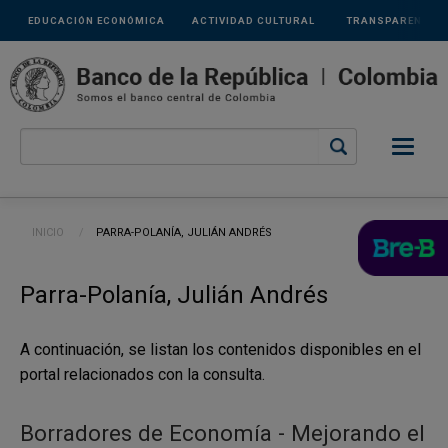
Links
Pasar al contenido principal
EDUCACIÓN ECONÓMICA
ACTIVIDAD CULTURAL
TRANSPARENCIA
secundarios
Ruta de navegación
INICIO
CURRENT:
PARRA-POLANÍA, JULIÁN ANDRÉS
Parra-Polanía, Julián Andrés
A continuación, se listan los contenidos disponibles en el
portal relacionados con la consulta.
Borradores de Economía - Mejorando el