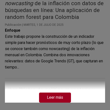
nowcasting
de la inflación con datos de
búsquedas en línea: Una aplicación de
random forest para Colombia
Publicación |
MARTES, 1 DE JULIO DE 2025
Enfoque
Este trabajo propone la construcción de un indicador
simple para hacer pronósticos de muy corto plazo (lo que
se conoce también como nowcasting) de la inflación
mensual en Colombia. Combina dos innovaciones
relevantes: datos de Google Trends (GT), que capturan en
tiempo...
Libro "Notas de política monetaria y
banca central"
Leer más
Publicación |
MIÉRCOLES, 23 DE JULIO DE 2025
Prólogo escrito por Mauricio Villamizar-Villegas y Lucía