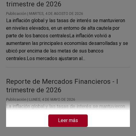
trimestre de 2026
Publicación |
MARTES, 4 DE AGOSTO DE 2026
La inflación global y las tasas de interés se mantuvieron
en niveles elevados, en un entorno de alta cautela por
parte de los bancos centralesLa inflación volvió a
aumentaren las principales economías desarrolladas y se
ubicó por encima de las metas de sus bancos
centrales.Los mercados ajustaron al...
Reporte de Mercados Financieros - I
trimestre de 2026
Publicación |
LUNES, 4 DE MAYO DE 2026
La inflación global y las tasas de interés se mantuvieron
en niveles elevados, en un entorno de mayor cautela de
Leer más
los bancos centrales.La inflación repuntó en las
principales economías desarrolladas y se ubicó por