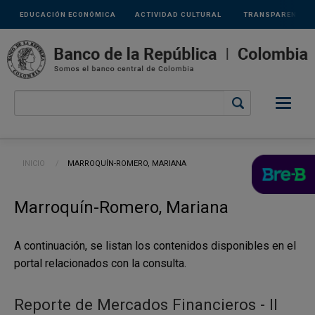
Links
Pasar al contenido principal
EDUCACIÓN ECONÓMICA
ACTIVIDAD CULTURAL
TRANSPARENCIA
secundarios
Ruta de navegación
INICIO
CURRENT:
MARROQUÍN-ROMERO, MARIANA
Marroquín-Romero, Mariana
A continuación, se listan los contenidos disponibles en el
portal relacionados con la consulta.
Reporte de Mercados Financieros - II