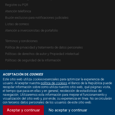
Registre su PQR
Atención telefónica
Buzón exclusivo para notificaciones judiciales
Listas de correos
Atención a inversionistas de portafolio
Términos y condiciones
Política de privacidad y tratamiento de datos personales
Políticas de derechos de autor y Propiedad intelectual
Políticas de seguridad de la información
Mapa del sitio
ACEPTACIÓN DE
COOKIES
Este sitio web utiliza
cookies
esenciales para optimizar la experiencia de
usuario. Al aceptar nuestra
política de
cookies
, el Banco de la República puede
recopilar información sobre como utiliza nuestro sitio web, qué páginas visita,
NUESTRAS REDES SOCIALES:
el tiempo que pasa en ellas y en general, recolección de estadísticas de
navegación. Utilizaremos esta información para mejorar el funcionamiento y
visualización del sitio web y, por ende, su experiencia en línea. No se circularán
con terceros datos personales de los usuarios de este sitio web.
Aceptar y continuar
No aceptar y continuar