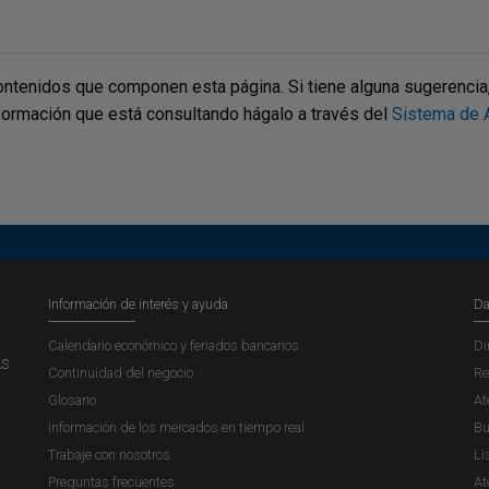
ontenidos que componen esta página. Si tiene alguna sugerencia, p
nformación que está consultando hágalo a través del
Sistema de A
Información de interés y ayuda
Da
Calendario económico y feriados bancarios
Di
AS
Continuidad del negocio
Re
Glosario
At
Información de los mercados en tiempo real
Bu
Trabaje con nosotros
Li
Preguntas frecuentes
At