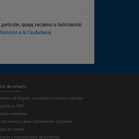
etición, queja, reclamo o felicitación
tención a la Ciudadanía
.
tos de contacto
rectorio de Bogotá, sucursales y centros culturales
gistre su PQR
ención telefónica
zón exclusivo para notificaciones judiciales
stas de correos
ención a inversionistas de portafolio