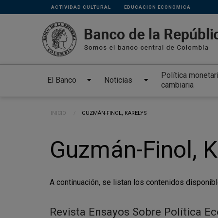
Links
Pasar al contenido principal
ACTIVIDAD CULTURAL
EDUCACIÓN ECONÓMICA
secundarios
Política monetar
El Banco
Noticias
cambiaria
Ruta de navegación
INICIO
CURRENT:
GUZMÁN-FINOL, KARELYS
Guzmán-Finol, K
A continuación, se listan los contenidos disponibl
Revista Ensayos Sobre Política E