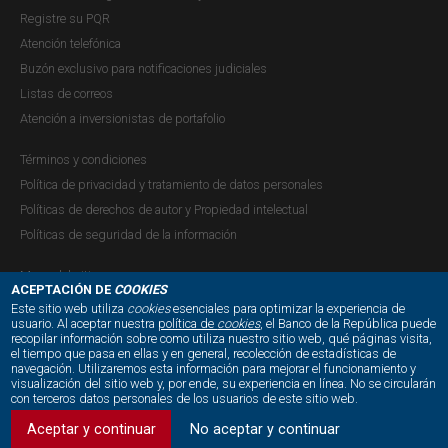
y cooperativas...
Registre su PQR
Atención telefónica
Buzón exclusivo para notificaciones judiciales
Listas de correos
Encuesta de percepción sobre riesgos
Atención a inversionistas de portafolio
del sistema financiero - Segundo
semestre de 2016
Términos y condiciones
Política de privacidad y tratamiento de datos personales
Publicación |
LUNES, 30 DE ENERO DE 2017
En esta versión de la encuesta, que fue aplicada entre
Políticas de derechos de autor y Propiedad intelectual
noviembre y diciembre de 2016, participaron noventa
Políticas de seguridad de la información
entidades, dentro de las cuales se encuentran
Mapa del sitio
instituciones del sector financiero, gremios y
ACEPTACIÓN DE
COOKIES
universidades. De las respuestas obtenidas, los sectores
Este sitio web utiliza
cookies
esenciales para optimizar la experiencia de
usuario. Al aceptar nuestra
política de
cookies
, el Banco de la República puede
que tuvieron mayor representatividad...
recopilar información sobre como utiliza nuestro sitio web, qué páginas visita,
NUESTRAS REDES SOCIALES:
el tiempo que pasa en ellas y en general, recolección de estadísticas de
navegación. Utilizaremos esta información para mejorar el funcionamiento y
visualización del sitio web y, por ende, su experiencia en línea. No se circularán
con terceros datos personales de los usuarios de este sitio web.
Reporte de la situación del crédito en
Aceptar y continuar
No aceptar y continuar