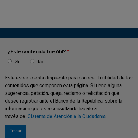
se encuentran instituciones del sector financiero, gremios
y universidades. De las respuestas obtenidas, los
sectores que tuvieron mayor representatividad fueron el
asegurador (15,6...
¿Este contenido fue útil?
Reporte de la situación del
Sí
No
microcrédito en Colombia - Marzo de
2017
Este espacio está dispuesto para conocer la utilidad de los
contenidos que componen esta página. Si tiene alguna
Publicación |
VIERNES, 5 DE MAYO DE 2017
En este documento se exponen los resultados de la
sugerencia, petición, queja, reclamo o felicitación que
Encuesta sobre la situación actual del microcrédito en
desee registrar ante el Banco de la República, sobre la
Colombia[1] del primer trimestre de 2017, la cual fue
información que está consultando hágalo a
diseñada por el Departamento de Estabilidad Financiera
través del
Sistema de Atención a la Ciudadanía
.
del Banco de la República, junto con Asomicrofinanzas,
con el fin de conocer la...