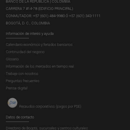
BANCO DE LA REPÚBLICA | COLOMBIA
Publicación |
JUEVES, 2 DE FEBRERO DE 2017
En este documento se exponen los resultados de la
CARRERA 7 #14-78 (EDIFICIO PRINCIPAL)
Encuesta sobre la situación actual del microcrédito en
CONMUTADOR: +57 (601) 484-9980 Ó +57 (601) 343-1111
Colombia del cuarto trimestre de 2016, la cual fue
BOGOTÁ, D. C., COLOMBIA
diseñada por el Departamento de Estabilidad Financiera
Información de interés y ayuda
del Banco de la República, junto con Asomicrofinanzas,
Calendario económico y feriados bancarios
con el fin de conocer la...
Continuidad del negocio
Glosario
Información de los mercados en tiempo real
Reporte de la situación del crédito en
Trabaje con nosotros
Colombia - Diciembre de 2016
Preguntas frecuentes
Prensa digital
Publicación |
MARTES, 31 DE ENERO DE 2017
Este reporte presenta los resultados de la Encuesta
trimestral sobre la situación del crédito en Colombia
Recaudos corporativos (pagos por PSE)
aplicada en diciembre de 2016, en la que participan los
Datos de contacto
intermediarios financieros que realizan operaciones de
crédito, como bancos, compañías de financiamiento (CFC)
Directorio de Bogotá, sucursales y centros culturales