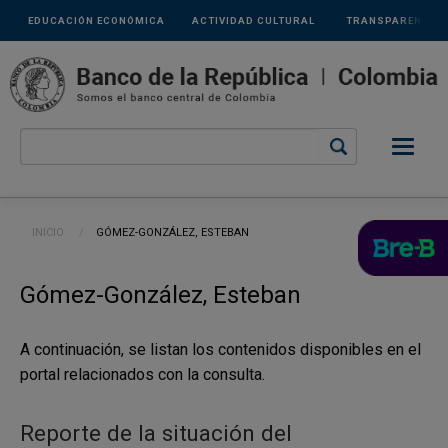
Links
Pasar al contenido principal
EDUCACIÓN ECONÓMICA
ACTIVIDAD CULTURAL
TRANSPARENCIA
secundarios
Ruta de navegación
INICIO
CURRENT:
GÓMEZ-GONZÁLEZ, ESTEBAN
Gómez-González, Esteban
A continuación, se listan los contenidos disponibles en el
portal relacionados con la consulta.
Reporte de la situación del